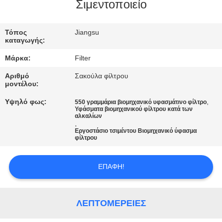
ΠΟΙΟΤΙΚΌΣ
Σιμεντοποιείο
ΈΛΕΓΧΟΣ
Τόπος
Jiangsu
καταγωγής:
ΜΑΣ
Μάρκα:
Filter
ΕΛΆΤΕ
Αριθμό
Σακούλα φίλτρου
ΣΕ
μοντέλου:
ΕΠΑΦΉ
Υψηλό φως:
,
550 γραμμάρια βιομηχανικό υφασμάτινο φίλτρο
Υφάσματα βιομηχανικού φίλτρου κατά των
ΜΕ
αλκαλίων
,
Εργοστάσιο τσιμέντου Βιομηχανικό ύφασμα
φίλτρου
ΕΙΔΉΣΕΙΣ
ΕΠΑΦΉ!
ΖΗΤΉΣΤΕ
ΈΝΑ
ΛΕΠΤΟΜΈΡΕΙΕΣ
ΑΠΌΣΠΑΣΜΑ