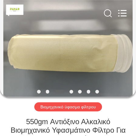
Anhui
Filter
Environmental
Technology
Co.,Ltd..
All
Rights
Reserved.
ΣΠΊΤΙ
ΠΡΟΪΌΝΤΑ
ΣΧΕΤΙΚΆ
ΜΕ
ΕΜΆΣ
ΓΎΡΟΣ
Βιομηχανικό ύφασμα φίλτρου
ΕΡΓΟΣΤΑΣΊΩΝ
550gm Αντιόξινο Αλκαλικό
Βιομηχανικό Υφασμάτινο Φίλτρο Για