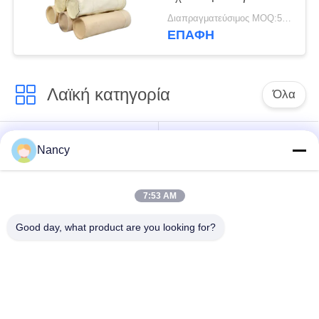
βαριές βιομηχανικές
Διαπραγματεύσιμος MOQ:50 τεμ
εφαρμογές φίλτρωσης,
ΕΠΑΦΉ
συμπεριλαμβανομένων
των βιομηχανιών
ασφαλτοσιμέντου και
Λαϊκή κατηγορία
ορυχείων
Όλα
Σακούλες φίλτρου
Τύπος φίλτρου
Nancy
συλλογής σκόνης
αραμιδίου
7:53 AM
Τσάντα φίλτρων
σακούλα φίλτρου
πολυεστέρα
υγρού
Good day, what product are you looking for?
σακούλα φίλτρου
Σακούλα φίλτρου
από γυαλί ίνα
PTFE