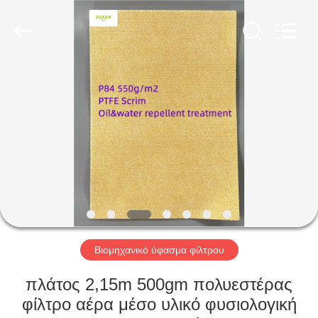
Anhui
Filter
Environmental
Technology
Co.,Ltd..
All
Rights
Reserved.
ΣΠΊΤΙ
ΠΡΟΪΌΝΤΑ
ΣΧΕΤΙΚΆ
ΜΕ
ΕΜΆΣ
ΓΎΡΟΣ
Βιομηχανικό ύφασμα φίλτρου
ΕΡΓΟΣΤΑΣΊΩΝ
πλάτος 2,15m 500gm πολυεστέρας
φίλτρο αέρα μέσο υλικό φυσιολογική