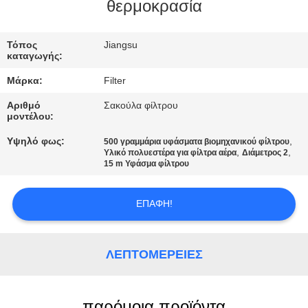
ΠΟΙΟΤΙΚΌΣ
θερμοκρασία
ΈΛΕΓΧΟΣ
Τόπος
Jiangsu
καταγωγής:
ΜΑΣ
Μάρκα:
Filter
ΕΛΆΤΕ
Αριθμό
Σακούλα φίλτρου
ΣΕ
μοντέλου:
ΕΠΑΦΉ
Υψηλό φως:
,
500 γραμμάρια υφάσματα βιομηχανικού φίλτρου
,
,
Υλικό πολυεστέρα για φίλτρα αέρα
Διάμετρος 2
ΜΕ
15 m Υφάσμα φίλτρου
ΕΙΔΉΣΕΙΣ
ΕΠΑΦΉ!
ΖΗΤΉΣΤΕ
ΛΕΠΤΟΜΈΡΕΙΕΣ
ΈΝΑ
ΑΠΌΣΠΑΣΜΑ
παρόμοια προϊόντα