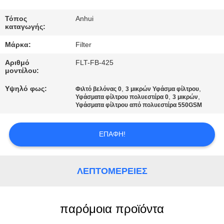
ΠΟΙΟΤΙΚΌΣ
ΈΛΕΓΧΟΣ
Τόπος
Anhui
καταγωγής:
Μάρκα:
Filter
ΜΑΣ
Αριθμό
FLT-FB-425
ΕΛΆΤΕ
μοντέλου:
ΣΕ
Υψηλό φως:
,
,
Φιλτό βελόνας 0
3 μικρών Υφάσμα φίλτρου
,
,
ΕΠΑΦΉ
Υφάσματα φίλτρου πολυεστέρα 0
3 μικρών
Υφάσματα φίλτρου από πολυεστέρα 550GSM
ΜΕ
ΕΠΑΦΉ!
ΕΙΔΉΣΕΙΣ
ΛΕΠΤΟΜΈΡΕΙΕΣ
ΖΗΤΉΣΤΕ
ΈΝΑ
παρόμοια προϊόντα
ΑΠΌΣΠΑΣΜΑ