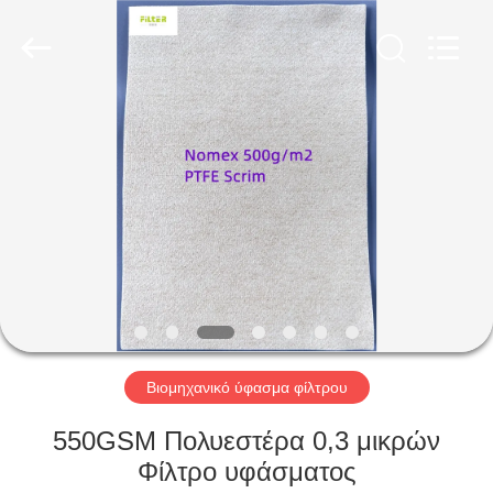
Anhui
Filter
Environmental
Technology
Co.,Ltd..
All
Rights
Reserved.
ΣΠΊΤΙ
ΠΡΟΪΌΝΤΑ
ΣΧΕΤΙΚΆ
ΜΕ
ΕΜΆΣ
ΓΎΡΟΣ
Βιομηχανικό ύφασμα φίλτρου
ΕΡΓΟΣΤΑΣΊΩΝ
550GSM Πολυεστέρα 0,3 μικρών
Φίλτρο υφάσματος