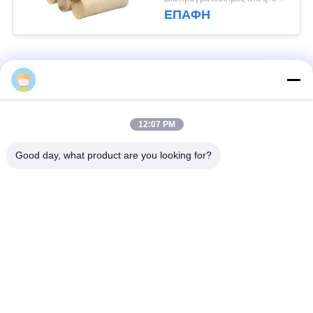
εφαρμογές φίλτρωσης,
ΕΠΑΦΉ
συμπεριλαμβανομένων
των βιομηχανιών
ασφαλτοσιμέντου και
Λαϊκή κατηγορία
ορυχείων
Όλα
Σακούλες φίλτρου
Τύπος φίλτρου
12:07 PM
συλλογής σκόνης
αραμιδίου
Good day, what product are you looking for?
Τσάντα φίλτρων
σακούλα φίλτρου
πολυεστέρα
υγρού
σακούλα φίλτρου
Σακούλα φίλτρου
από γυαλί ίνα
PTFE
Σάκοι φίλτρου
Σακούλες φίλτρου
Baghouse
από τσόχα