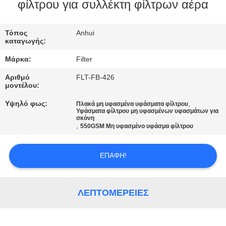
ΠΟΙΟΤΙΚΌΣ
φίλτρου για συλλέκτη φίλτρων αέρα
ΈΛΕΓΧΟΣ
Τόπος
Anhui
καταγωγής:
ΜΑΣ
Μάρκα:
Filter
ΕΛΆΤΕ
Αριθμό
FLT-FB-426
ΣΕ
μοντέλου:
ΕΠΑΦΉ
Υψηλό φως:
,
Πλακά μη υφασμένα υφάσματα φίλτρου
Υφάσματα φίλτρου μη υφασμένων υφασμάτων για
ΜΕ
σκόνη
,
550GSM Μη υφασμένο υφάσμα φίλτρου
ΕΙΔΉΣΕΙΣ
ΕΠΑΦΉ!
ΖΗΤΉΣΤΕ
ΛΕΠΤΟΜΈΡΕΙΕΣ
ΈΝΑ
ΑΠΌΣΠΑΣΜΑ