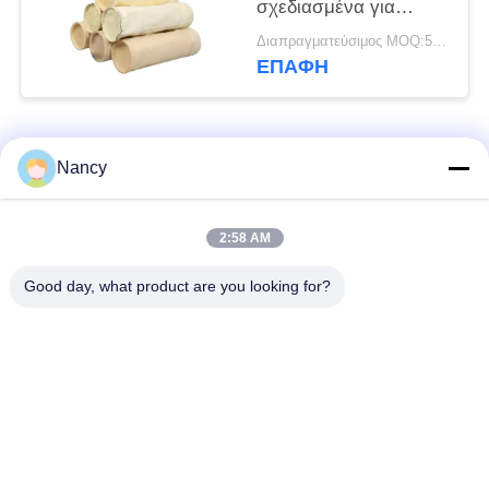
σχεδιασμένα για
βαριές βιομηχανικές
Διαπραγματεύσιμος MOQ:50 τεμ
εφαρμογές φίλτρωσης,
ΕΠΑΦΉ
συμπεριλαμβανομένων
των βιομηχανιών
ασφαλτοσιμέντου και
Λαϊκή κατηγορία
ορυχείων
Όλα
Nancy
Σακούλες φίλτρου
Τύπος φίλτρου
2:58 AM
συλλογής σκόνης
αραμιδίου
Good day, what product are you looking for?
Τσάντα φίλτρων
σακούλα φίλτρου
πολυεστέρα
υγρού
σακούλα φίλτρου
Σακούλα φίλτρου
από γυαλί ίνα
PTFE