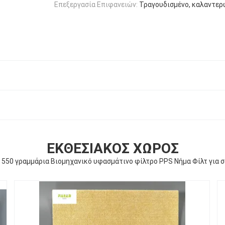
Επεξεργασία Επιφανειών:
Τραγουδισμένο, καλαντερω
ΕΚΘΕΣΙΑΚΌΣ ΧΏΡΟΣ
- 550 γραμμάρια Βιομηχανικό υφασμάτινο φίλτρο PPS Νήμα Φίλτ για 