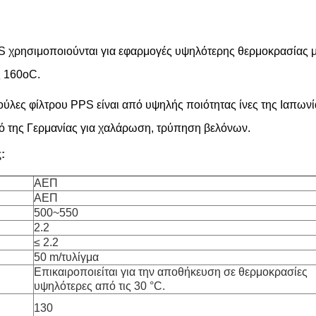
S χρησιμοποιούνται για εφαρμογές υψηλότερης θερμοκρασίας με
ς 160oC.
ούλες φίλτρου PPS είναι από υψηλής ποιότητας ίνες της Ιαπωνί
ό της Γερμανίας για χαλάρωση, τρύπηση βελόνων.
:
ΑΕΠ
ΑΕΠ
500~550
2.2
≤ 2.2
50 m/τυλίγμα
Επικαιροποιείται για την αποθήκευση σε θερμοκρασίες
υψηλότερες από τις 30 °C.
130