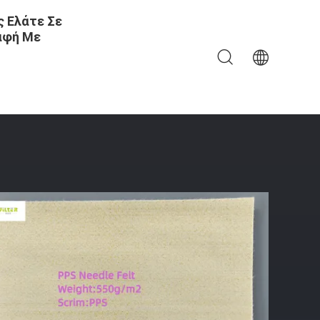
 Ελάτε Σε
αφή Με
PPS Νήμα Φίλτ Για Σακούλα Φίλτρου