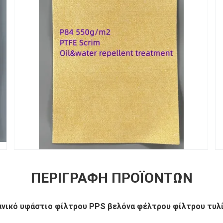
ΠΕΡΙΓΡΑΦΉ ΠΡΟΪΌΝΤΩΝ
ικό υφάστιο φίλτρου PPS βελόνα φέλτρου φίλτρου τυλί