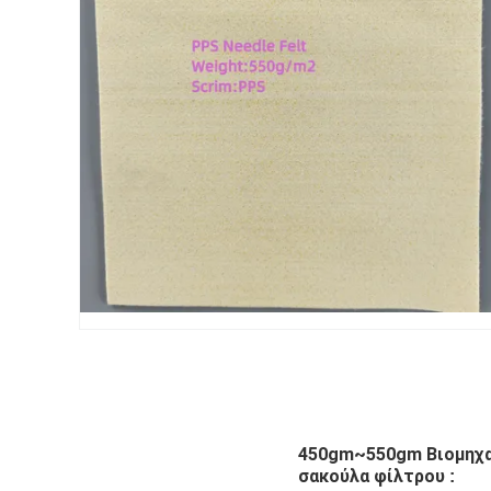
450gm~550gm Βιομηχαν
σακούλα φίλτρου
: