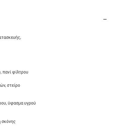
ατασκευής,
, πανί φίλτρου
ών, στείρο
ρου, ύφασμα υγρού
ή σκόνης