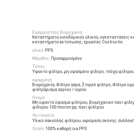
Εφαρμοστέος βιομηχανία:
Καταστήματα οικοδομικού υλικού, εγκαταστάσεις κ
καταστήματα εκτύπωσης, εργασίες Costructio
υλικό:
PPS
Μέγεθος:
Προσαρμοσμένο
Τύπος:
Υφαντό φίλτρο, μη υφασμένο φίλτρο, τσόχα φίλτρου
εφαρμογή:
Βιομηχανία, Φίλτρο αέρα, Στερεό φίλτρο, Φίλτρο υγρ
φιλτράρισμα αερίου / υγρού
Ονομα:
Μη υφαντό ύφασμα φίλτρου, βιομηχανικό πανί φίλτ
φίλτρου 100 micron pp, πανί φίλτρου
Λειτουργία:
Υλικό σακούλας φίλτρου, αφαίρεση σκόνης, συλλογ
Scrim:
100% καθαρή ίνα PPS