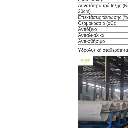
Δυνατότητα τράβηξης (N
20cm)
Επεκτάσεις τέντωσης (%
Θερμοκρασία (oC):
Αντιόξινο
Αντιαλκαλικά
Αντι-σβήσιμο
Υδρολυτική σταθερότητα