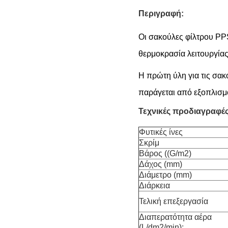
Περιγραφή:
Οι σακούλες φίλτρου PP
θερμοκρασία λειτουργία
Η πρώτη ύλη για τις σακ
παράγεται από εξοπλισμ
Τεχνικές προδιαγραφές
Φυτικές ίνες
Σκρίμ
Βάρος ((G/m2)
Δάχος (mm)
Διάμετρο (mm)
Διάρκεια
Τελική επεξεργασία
Διαπερατότητα αέρα
(L/dm2/min):