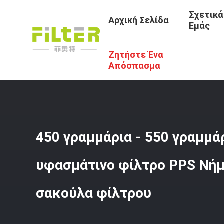
Σχετικά
Αρχική Σελίδα
Εμάς
Ζητήστε Ένα
Αρχική Σελίδα
/
Προϊόντα
/
Βιομηχανικό Ύφασμα Φίλτρ
Απόσπασμα
450 γραμμάρια - 550 γραμμά
υφασμάτινο φίλτρο PPS Νήμ
σακούλα φίλτρου