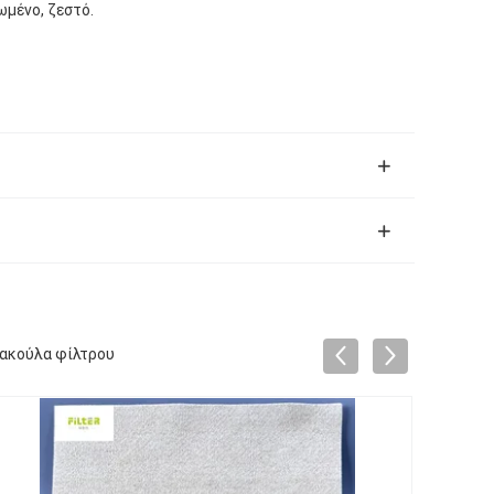
μένο, ζεστό.
σακούλα φίλτρου