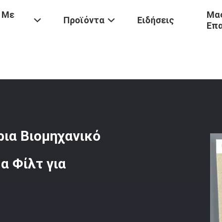
 Με
Μας
Προϊόντα
Ειδήσεις
Επ
ου
/
450 Γραμμάρια - 550 Γραμμάρια Βιομηχανικό Υφασμάτινο Φίλτρο 
ρια Βιομηχανικό
α Φίλτ για