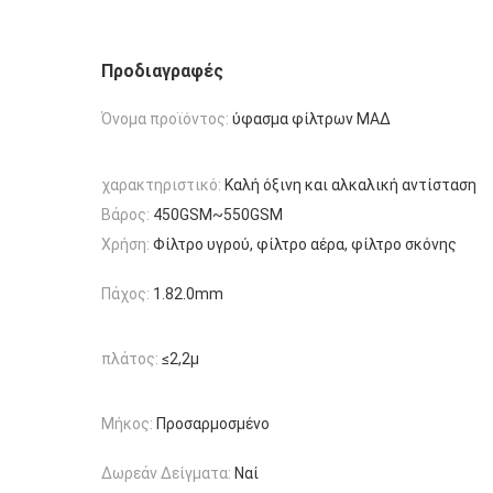
Προδιαγραφές
Όνομα προϊόντος:
ύφασμα φίλτρων ΜΑΔ
χαρακτηριστικό:
Καλή όξινη και αλκαλική αντίσταση
Βάρος:
450GSM~550GSM
Χρήση:
Φίλτρο υγρού, φίλτρο αέρα, φίλτρο σκόνης
Πάχος:
1.82.0mm
πλάτος:
≤2,2μ
Μήκος:
Προσαρμοσμένο
Δωρεάν Δείγματα:
Ναί