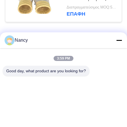
επεξεργασία Singeing
Διαπραγματεύσιμος MOQ:50 τεμ
Calendering και PTFE
ΕΠΑΦΉ
Dipping για
φιλτράρισμα σκόνης
σε διάφορες
Λαϊκή κατηγορία
εγκαταστάσεις
Όλα
Nancy
Σακούλες φίλτρου
Τύπος φίλτρου
3:59 PM
συλλογής σκόνης
αραμιδίου
Good day, what product are you looking for?
Τσάντα φίλτρων
σακούλα φίλτρου
πολυεστέρα
υγρού
σακούλα φίλτρου
Σακούλα φίλτρου
από γυαλί ίνα
PTFE