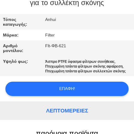
ΠΟΙΟΤΙΚΌΣ
για το συλλέκτη σκόνης
ΈΛΕΓΧΟΣ
Τόπος
Anhui
καταγωγής:
ΜΑΣ
Μάρκα:
Filter
ΕΛΆΤΕ
Αριθμό
Flt-ΦΒ-621
ΣΕ
μοντέλου:
ΕΠΑΦΉ
Υψηλό φως:
,
Άσπρο PTFE ύφασμα φίλτρων συνήθειας
,
Πτυχωμένη τσάντα φίλτρων σκόνης αφαίρεση
ΜΕ
Πτυχωμένη τσάντα φίλτρων συλλεκτών σκόνης
ΕΙΔΉΣΕΙΣ
ΕΠΑΦΉ!
ΖΗΤΉΣΤΕ
ΛΕΠΤΟΜΈΡΕΙΕΣ
ΈΝΑ
ΑΠΌΣΠΑΣΜΑ
παρόμοια προϊόντα