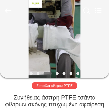
Anhui
Filter
Environmental
Technology
Co.,Ltd..
All
Rights
Reserved.
ΣΠΊΤΙ
ΠΡΟΪΌΝΤΑ
ΣΧΕΤΙΚΆ
ΜΕ
ΕΜΆΣ
ΓΎΡΟΣ
Σακούλα φίλτρου PTFE
ΕΡΓΟΣΤΑΣΊΩΝ
Συνήθειας άσπρη PTFE τσάντα
φίλτρων σκόνης πτυχωμένη αφαίρεση