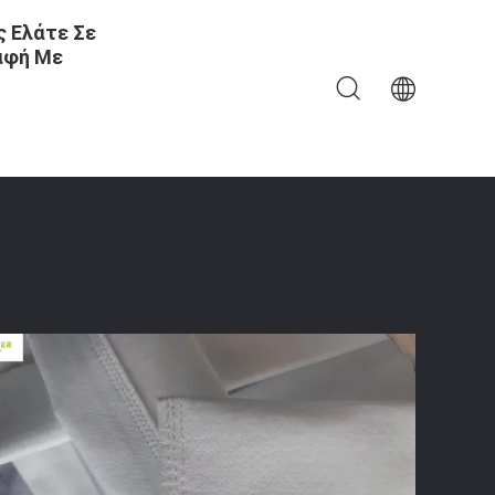
 Ελάτε Σε
αφή Με
TFE P84 Nomex Πολυπροπυλενίου - 850gsm