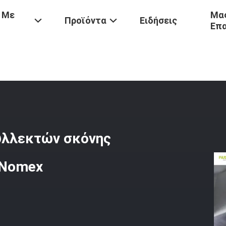
 Με
Μας
Προϊόντα
Ειδήσεις
Επ
α
/
Μανίκια 450gsm Φίλτρων Συλλεκτών Σκόνης Πολυεστέρα ΜΑΔ P
υλλεκτών σκόνης
 Nomex