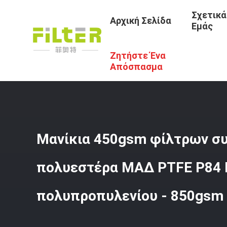
Σχετικά
Αρχική Σελίδα
Εμάς
Ζητήστε Ένα
Αρχική Σελίδα
/
Προϊόντα
/
Τσάντα Φίλτρων Πολυεστέρ
Απόσπασμα
Μανίκια 450gsm φίλτρων σ
πολυεστέρα ΜΑΔ PTFE P84
πολυπροπυλενίου - 850gsm