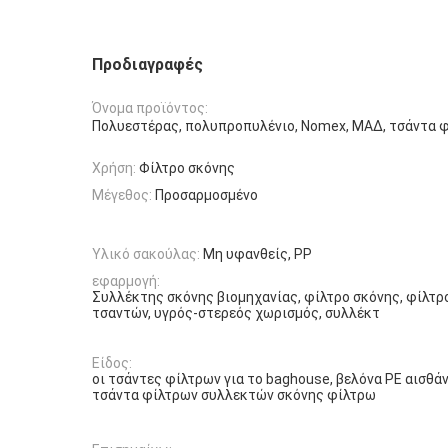
Προδιαγραφές
Όνομα προϊόντος:
Πολυεστέρας, πολυπροπυλένιο, Nomex, ΜΑΔ, τσάντα 
Χρήση:
Φίλτρο σκόνης
Μέγεθος:
Προσαρμοσμένο
Υλικό σακούλας:
Μη υφανθείς, PP
εφαρμογή:
Συλλέκτης σκόνης βιομηχανίας, φίλτρο σκόνης, φίλτρ
τσαντών, υγρός-στερεός χωρισμός, συλλέκτ
Είδος:
οι τσάντες φίλτρων για το baghouse, βελόνα PE αισθά
τσάντα φίλτρων συλλεκτών σκόνης φίλτρω