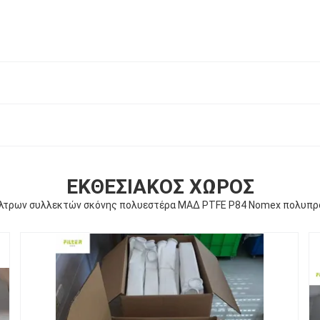
ΕΚΘΕΣΙΑΚΌΣ ΧΏΡΟΣ
λτρων συλλεκτών σκόνης πολυεστέρα ΜΑΔ PTFE P84 Nomex πολυπρ