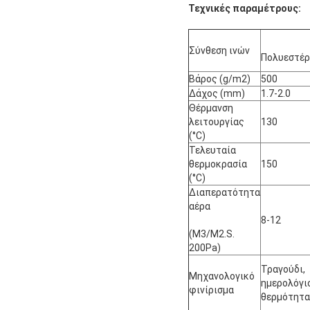
Τεχνικές παραμέτρους:
Σύνθεση ινών
Πολυεστέ
Βάρος (g/m2)
500
Δάχος (mm)
1.7-2.0
Θέρμανση
λειτουργίας
130
(°C)
Τελευταία
θερμοκρασία
150
(°C)
Διαπερατότητα
αέρα
8-12
(M3/M2.S.
200Pa)
Τραγούδι,
Μηχανολογικό
ημερολόγιο
φινίρισμα
θερμότητα