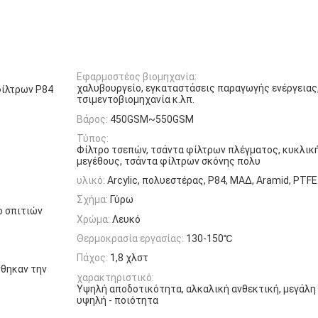
Εφαρμοστέος βιομηχανία:
χαλυβουργείο, εγκαταστάσεις παραγωγής ενέργειας
φίλτρων P84
τσιμεντοβιομηχανία κ.λπ.
Βάρος:
450GSM~550GSM
Τύπος:
Φίλτρο τσεπών, τσάντα φίλτρων πλέγματος, κυκλικ
μεγέθους, τσάντα φίλτρων σκόνης πολυ
υλικό:
Arcylic, πολυεστέρας, P84, ΜΑΔ, Aramid, PTFE 
Σχήμα:
Γύρω
ο σπιτιών
Χρώμα:
Λευκό
Θερμοκρασία εργασίας:
130-150℃
Πάχος:
1,8 χλστ
νθηκαν την
χαρακτηριστικό:
Υψηλή αποδοτικότητα, αλκαλική ανθεκτική, μεγάλη
υψηλή - ποιότητα