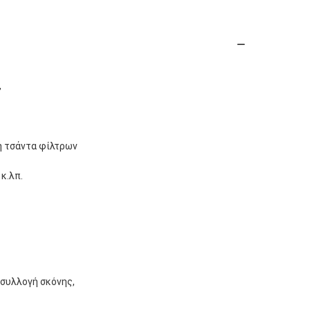
,
ή τσάντα φίλτρων
κ.λπ.
 συλλογή σκόνης,