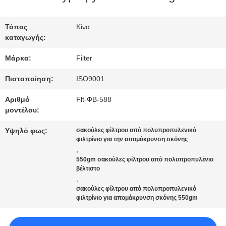
ΕΡΓΟΣΤΑΣΊΩΝ
Τόπος
Κίνα
καταγωγής:
ΠΟΙΟΤΙΚΌΣ
Μάρκα:
Filter
ΈΛΕΓΧΟΣ
Πιστοποίηση:
ISO9001
ΜΑΣ
Αριθμό
Flt-ΦΒ-588
μοντέλου:
ΕΛΆΤΕ
Υψηλό φως:
σακούλες φίλτρου από πολυπροπυλενικό
ΣΕ
φιλτρίνιο για την απομάκρυνση σκόνης
,
550gm σακούλες φίλτρου από πολυπροπυλένιο
ΕΠΑΦΉ
βέλτιστο
,
ΜΕ
σακούλες φίλτρου από πολυπροπυλενικό
φιλτρίνιο για απομάκρυνση σκόνης 550gm
ΕΙΔΉΣΕΙΣ