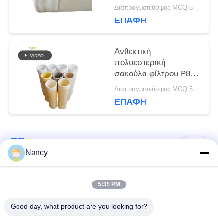
Τσάντας Φίλτρου για
Διαπραγματεύσιμος MOQ:50 τεμ
Φυτό Φυτό
ΕΠΑΦΉ
Ανθεκτική
πολυεστερική
σακούλα φίλτρου P84
Nomex PPS PTFE
Διαπραγματεύσιμος MOQ:50 τεμ
Fiberglass για
ΕΠΑΦΉ
εξοπλισμό συλλέκτη
σκόνης
Λαϊκή κατηγορία
Όλα
Nancy
Σακούλες φίλτρου
Τύπος φίλτρου
5:35 PM
συλλογής σκόνης
αραμιδίου
Good day, what product are you looking for?