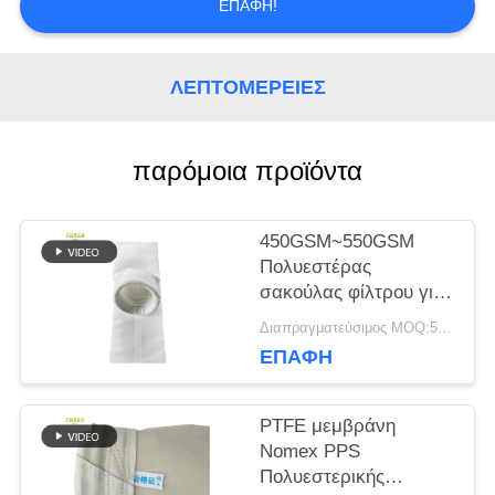
ΕΠΑΦΉ!
ΖΗΤΉΣΤΕ
ΛΕΠΤΟΜΈΡΕΙΕΣ
ΈΝΑ
ΑΠΌΣΠΑΣΜΑ
παρόμοια προϊόντα
450GSM~550GSM
SITEMAP
Πολυεστέρας
σακούλας φίλτρου για
συλλέκτη σκόνης
ΠΟΛΙΤΙΚΉ
Διαπραγματεύσιμος MOQ:50 τεμ
ΕΠΑΦΉ
ΑΠΟΡΡΉΤΟΥ
PTFE μεμβράνη
Nomex PPS
Πολυεστερικής