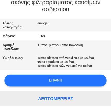
ΠΟΙΟΤΙΚΌΣ
σκόνης φιλτραρίσματος καυσίμων
ασβεστίου
ΈΛΕΓΧΟΣ
Τόπος
Jiangsu
ΜΑΣ
καταγωγής:
ΕΛΆΤΕ
Μάρκα:
Filter
ΣΕ
Αριθμό
Τύπος φίλτρου από υαλοειδή
ΕΠΑΦΉ
μοντέλου:
ΜΕ
Υψηλό φως:
,
Τύπος φίλτρου από γυαλί ίνες με βελόνα
,
Φύρα καυσίμου με βελόνα
Τύπος φίλτρου ινών γυαλιού για σκόνη
ΕΙΔΉΣΕΙΣ
ΕΠΑΦΉ!
ΖΗΤΉΣΤΕ
ΈΝΑ
ΛΕΠΤΟΜΈΡΕΙΕΣ
ΑΠΌΣΠΑΣΜΑ