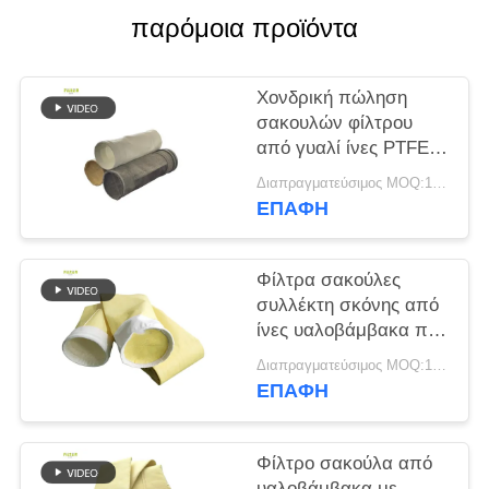
παρόμοια προϊόντα
SITEMAP
Χονδρική πώληση
ΠΟΛΙΤΙΚΉ
σακουλών φίλτρου
ΑΠΟΡΡΉΤΟΥ
από γυαλί ίνες PTFE
PPS για εργοστάσια
Διαπραγματεύσιμος MOQ:100 τεμ
τσιμέντου
ΕΠΑΦΉ
Φίλτρα σακούλες
συλλέκτη σκόνης από
ίνες υαλοβάμβακα που
παρέχουν εξαιρετική
Διαπραγματεύσιμος MOQ:100 τεμ
αντοχή σε υψηλές
ΕΠΑΦΉ
θερμοκρασίες, τριβή
και χημική έκθεση
Φίλτρο σακούλα από
υαλοβάμβακα με