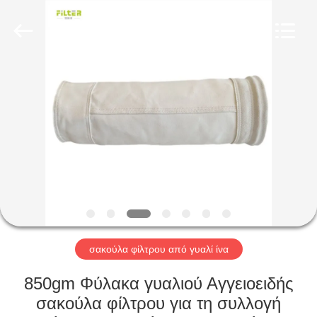
Anhui
Filter
Environmental
Technology
Co.,Ltd..
All
Rights
Reserved.
ΣΠΊΤΙ
ΠΡΟΪΌΝΤΑ
ΣΧΕΤΙΚΆ
ΜΕ
ΕΜΆΣ
ΓΎΡΟΣ
σακούλα φίλτρου από γυαλί ίνα
ΕΡΓΟΣΤΑΣΊΩΝ
850gm Φύλακα γυαλιού Αγγειοειδής
σακούλα φίλτρου για τη συλλογή