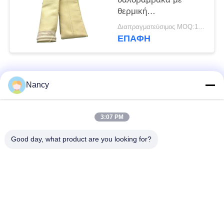
θερμική
σταθεροποίηση και
Διαπραγματεύσιμος MOQ:100 τεμ
φινίρισμα
ΕΠΑΦΉ
καλανδρίσματος για
βελτιωμένη
ανθεκτικότητα και
Λαϊκή κατηγορία
φιλτράρισμα σκόνης
Όλα
Nancy
Σακούλες φίλτρου
Τύπος φίλτρου
3:07 PM
συλλογής σκόνης
αραμιδίου
Good day, what product are you looking for?
Τσάντα φίλτρων
σακούλα φίλτρου
πολυεστέρα
υγρού
σακούλα φίλτρου
Σακούλα φίλτρου
από γυαλί ίνα
PTFE