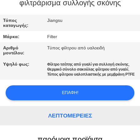
ΠΟΙΟΤΙΚΌΣ
φιλτράρισμα συλλογής σκόνης
ΈΛΕΓΧΟΣ
Τόπος
Jiangsu
καταγωγής:
ΜΑΣ
Μάρκα:
Filter
ΕΛΆΤΕ
Αριθμό
Τύπος φίλτρου από υαλοειδή
ΣΕ
μοντέλου:
ΕΠΑΦΉ
Υψηλό φως:
,
Φίλτρο τσέπης από γυαλί για συλλογή σκόνης
,
Θερμικό σύνολο σακούλας φίλτρου από γυαλί
ΜΕ
Τύπος φίλτρου υαλοπλαστικής με μεμβράνη PTFE
ΕΙΔΉΣΕΙΣ
ΕΠΑΦΉ!
ΖΗΤΉΣΤΕ
ΛΕΠΤΟΜΈΡΕΙΕΣ
ΈΝΑ
ΑΠΌΣΠΑΣΜΑ
παρόμοια προϊόντα