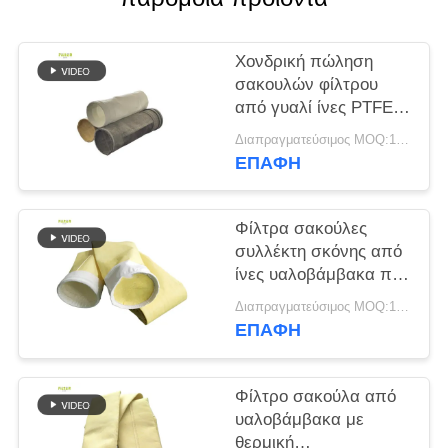
SITEMAP
Χονδρική πώληση
σακουλών φίλτρου
ΠΟΛΙΤΙΚΉ
από γυαλί ίνες PTFE
PPS για εργοστάσια
ΑΠΟΡΡΉΤΟΥ
Διαπραγματεύσιμος MOQ:100 τεμ
τσιμέντου
ΕΠΑΦΉ
Φίλτρα σακούλες
συλλέκτη σκόνης από
ίνες υαλοβάμβακα που
παρέχουν εξαιρετική
Διαπραγματεύσιμος MOQ:100 τεμ
αντοχή σε υψηλές
ΕΠΑΦΉ
θερμοκρασίες, τριβή
και χημική έκθεση
Φίλτρο σακούλα από
υαλοβάμβακα με
θερμική