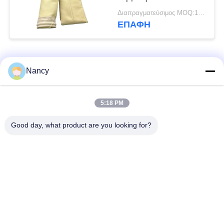
σταθεροποίηση και
Διαπραγματεύσιμος MOQ:100 τεμ
φινίρισμα
ΕΠΑΦΉ
καλανδρίσματος για
βελτιωμένη
ανθεκτικότητα και
Λαϊκή κατηγορία
φιλτράρισμα σκόνης
Όλα
Nancy
Σακούλες φίλτρου
Τύπος φίλτρου
5:18 PM
συλλογής σκόνης
αραμιδίου
Good day, what product are you looking for?
Τσάντα φίλτρων
σακούλα φίλτρου
πολυεστέρα
υγρού
σακούλα φίλτρου
Σακούλα φίλτρου
από γυαλί ίνα
PTFE