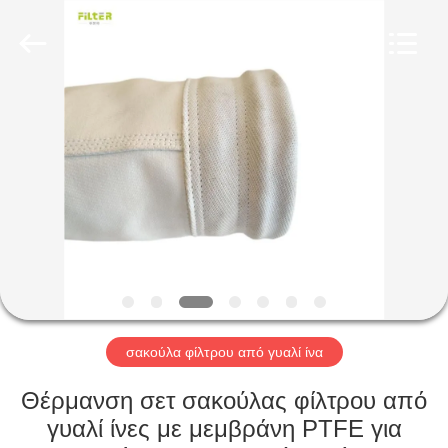
Anhui
Filter
Environmental
Technology
Co.,Ltd..
All
Rights
Reserved.
ΣΠΊΤΙ
ΠΡΟΪΌΝΤΑ
ΣΧΕΤΙΚΆ
ΜΕ
ΕΜΆΣ
ΓΎΡΟΣ
σακούλα φίλτρου από γυαλί ίνα
ΕΡΓΟΣΤΑΣΊΩΝ
Θέρμανση σετ σακούλας φίλτρου από
γυαλί ίνες με μεμβράνη PTFE για