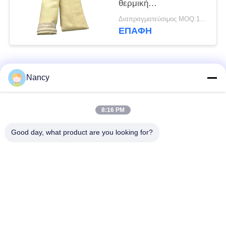
θερμική
σταθεροποίηση και
Διαπραγματεύσιμος MOQ:100 τεμ
φινίρισμα
ΕΠΑΦΉ
καλανδρίσματος για
βελτιωμένη
ανθεκτικότητα και
Λαϊκή κατηγορία
φιλτράρισμα σκόνης
Όλα
Nancy
Σακούλες φίλτρου
Τύπος φίλτρου
8:16 PM
συλλογής σκόνης
αραμιδίου
Good day, what product are you looking for?
Τσάντα φίλτρων
σακούλα φίλτρου
πολυεστέρα
υγρού
σακούλα φίλτρου
Σακούλα φίλτρου
από γυαλί ίνα
PTFE