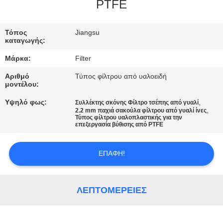
ΠΟΙΟΤΙΚΌΣ
PTFE
ΈΛΕΓΧΟΣ
Τόπος
Jiangsu
καταγωγής:
ΜΑΣ
Μάρκα:
Filter
ΕΛΆΤΕ
Αριθμό
Τύπος φίλτρου από υαλοειδή
ΣΕ
μοντέλου:
ΕΠΑΦΉ
Υψηλό φως:
,
Συλλέκτης σκόνης Φίλτρο τσέπης από γυαλί
,
2.2 mm παχιά σακούλα φίλτρου από γυαλί ίνες
ΜΕ
Τύπος φίλτρου υαλοπλαστικής για την
επεξεργασία βύθισης από PTFE
ΕΙΔΉΣΕΙΣ
ΕΠΑΦΉ!
ΖΗΤΉΣΤΕ
ΛΕΠΤΟΜΈΡΕΙΕΣ
ΈΝΑ
ΑΠΌΣΠΑΣΜΑ