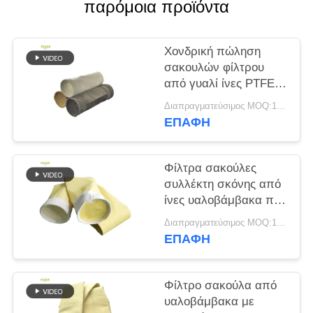
παρόμοια προϊόντα
SITEMAP
Χονδρική πώληση
σακουλών φίλτρου
ΠΟΛΙΤΙΚΉ
από γυαλί ίνες PTFE
ΑΠΟΡΡΉΤΟΥ
PPS για εργοστάσια
Διαπραγματεύσιμος MOQ:100 τεμ
τσιμέντου
ΕΠΑΦΉ
Φίλτρα σακούλες
συλλέκτη σκόνης από
ίνες υαλοβάμβακα που
παρέχουν εξαιρετική
Διαπραγματεύσιμος MOQ:100 τεμ
αντοχή σε υψηλές
ΕΠΑΦΉ
θερμοκρασίες, τριβή
και χημική έκθεση
Φίλτρο σακούλα από
υαλοβάμβακα με