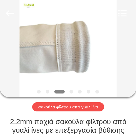
Anhui
Filter
Environmental
Technology
Co.,Ltd..
All
Rights
Reserved.
ΣΠΊΤΙ
ΠΡΟΪΌΝΤΑ
ΣΧΕΤΙΚΆ
ΜΕ
ΕΜΆΣ
ΓΎΡΟΣ
σακούλα φίλτρου από γυαλί ίνα
ΕΡΓΟΣΤΑΣΊΩΝ
2.2mm παχιά σακούλα φίλτρου από
γυαλί ίνες με επεξεργασία βύθισης