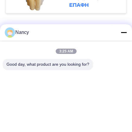
Fiberglass για
ΕΠΑΦΉ
εξοπλισμό συλλέκτη
σκόνης
Λαϊκή κατηγορία
Όλα
Nancy
Σακούλες φίλτρου
Τύπος φίλτρου
3:25 AM
συλλογής σκόνης
αραμιδίου
Good day, what product are you looking for?
Τσάντα φίλτρων
σακούλα φίλτρου
πολυεστέρα
υγρού
σακούλα φίλτρου
Σακούλα φίλτρου
από γυαλί ίνα
PTFE
Σάκοι φίλτρου
Σακούλες φίλτρου
Baghouse
από τσόχα