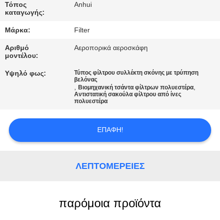
ΠΟΙΟΤΙΚΌΣ
Τόπος
Anhui
καταγωγής:
ΈΛΕΓΧΟΣ
Μάρκα:
Filter
ΜΑΣ
Αριθμό
Αεροπορικά αεροσκάφη
μοντέλου:
ΕΛΆΤΕ
Υψηλό φως:
Τύπος φίλτρου συλλέκτη σκόνης με τρύπηση
ΣΕ
βελόνας
,
,
Βιομηχανική τσάντα φίλτρων πολυεστέρα
Αντιστατική σακούλα φίλτρου από ίνες
ΕΠΑΦΉ
πολυεστέρα
ΜΕ
ΕΠΑΦΉ!
ΕΙΔΉΣΕΙΣ
ΛΕΠΤΟΜΈΡΕΙΕΣ
ΖΗΤΉΣΤΕ
ΈΝΑ
παρόμοια προϊόντα
ΑΠΌΣΠΑΣΜΑ