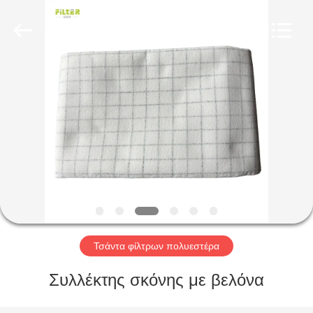
Anhui
Filter
Environmental
Technology
Co.,Ltd..
All
Rights
Reserved.
ΣΠΊΤΙ
ΠΡΟΪΌΝΤΑ
ΣΧΕΤΙΚΆ
ΜΕ
ΕΜΆΣ
ΓΎΡΟΣ
Τσάντα φίλτρων πολυεστέρα
ΕΡΓΟΣΤΑΣΊΩΝ
Συλλέκτης σκόνης με βελόνα