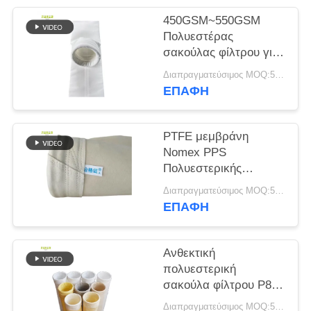
450GSM~550GSM
SITEMAP
Πολυεστέρας
σακούλας φίλτρου για
συλλέκτη σκόνης
ΠΟΛΙΤΙΚΉ
Διαπραγματεύσιμος MOQ:50 τεμ
ΕΠΑΦΉ
ΑΠΟΡΡΉΤΟΥ
PTFE μεμβράνη
Nomex PPS
Πολυεστερικής
Τσάντας Φίλτρου για
Διαπραγματεύσιμος MOQ:50 τεμ
Φυτό Φυτό
ΕΠΑΦΉ
Ανθεκτική
πολυεστερική
σακούλα φίλτρου P84
Nomex PPS PTFE
Διαπραγματεύσιμος MOQ:50 τεμ