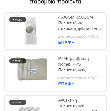
παρόμοια προϊόντα
SITEMAP
450GSM~550GSM
Πολυεστέρας
ΠΟΛΙΤΙΚΉ
σακούλας φίλτρου για
ΑΠΟΡΡΉΤΟΥ
συλλέκτη σκόνης
Διαπραγματεύσιμος MOQ:50 τεμ
ΕΠΑΦΉ
PTFE μεμβράνη
Nomex PPS
Πολυεστερικής
Τσάντας Φίλτρου για
Διαπραγματεύσιμος MOQ:50 τεμ
Φυτό Φυτό
ΕΠΑΦΉ
Ανθεκτική
πολυεστερική