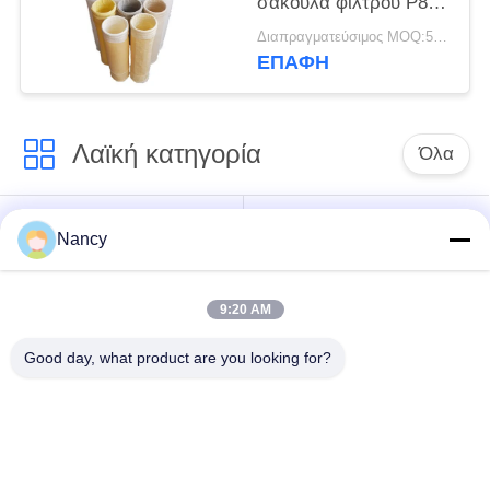
σακούλα φίλτρου P84
Nomex PPS PTFE
Διαπραγματεύσιμος MOQ:50 τεμ
Fiberglass για
ΕΠΑΦΉ
εξοπλισμό συλλέκτη
σκόνης
Λαϊκή κατηγορία
Όλα
Σακούλες φίλτρου
Τύπος φίλτρου
Nancy
συλλογής σκόνης
αραμιδίου
9:20 AM
Τσάντα φίλτρων
σακούλα φίλτρου
πολυεστέρα
υγρού
Good day, what product are you looking for?
σακούλα φίλτρου
Σακούλα φίλτρου
από γυαλί ίνα
PTFE