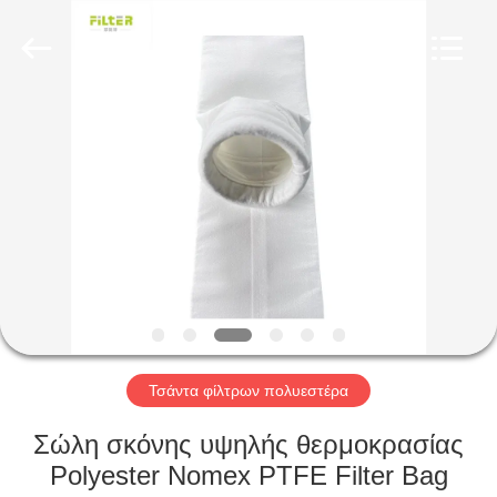
Anhui
Filter
Environmental
Technology
Co.,Ltd..
All
Rights
Reserved.
ΣΠΊΤΙ
ΠΡΟΪΌΝΤΑ
ΣΧΕΤΙΚΆ
ΜΕ
ΕΜΆΣ
ΓΎΡΟΣ
Τσάντα φίλτρων πολυεστέρα
ΕΡΓΟΣΤΑΣΊΩΝ
Σώλη σκόνης υψηλής θερμοκρασίας
Polyester Nomex PTFE Filter Bag