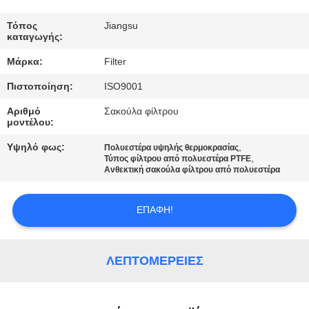
ΠΟΙΟΤΙΚΌΣ
ΈΛΕΓΧΟΣ
Τόπος
Jiangsu
καταγωγής:
Μάρκα:
Filter
ΜΑΣ
Πιστοποίηση:
ISO9001
ΕΛΆΤΕ
Αριθμό
Σακούλα φίλτρου
ΣΕ
μοντέλου:
ΕΠΑΦΉ
Υψηλό φως:
,
Πολυεστέρα υψηλής θερμοκρασίας
ΜΕ
,
Τύπος φίλτρου από πολυεστέρα PTFE
Ανθεκτική σακούλα φίλτρου από πολυεστέρα
ΕΙΔΉΣΕΙΣ
ΕΠΑΦΉ!
ΖΗΤΉΣΤΕ
ΛΕΠΤΟΜΈΡΕΙΕΣ
ΈΝΑ
ΑΠΌΣΠΑΣΜΑ