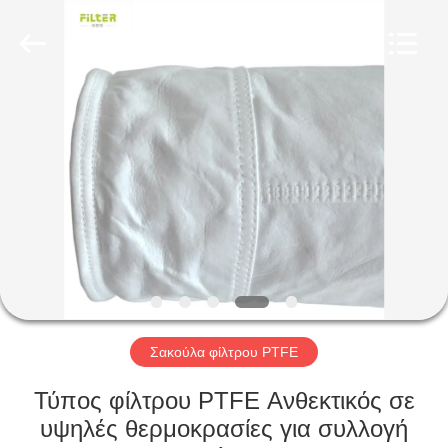
Anhui
Filter
Environmental
Technology
Co.,Ltd..
All
Rights
Reserved.
ΣΠΊΤΙ
ΠΡΟΪΌΝΤΑ
ΣΧΕΤΙΚΆ
ΜΕ
ΕΜΆΣ
ΓΎΡΟΣ
Σακούλα φίλτρου PTFE
ΕΡΓΟΣΤΑΣΊΩΝ
Τύπος φίλτρου PTFE Ανθεκτικός σε
υψηλές θερμοκρασίες για συλλογή