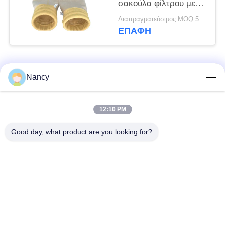
σακούλα φίλτρου με
επεξεργασία Singeing
Διαπραγματεύσιμος MOQ:50 τεμ
Calendering και PTFE
ΕΠΑΦΉ
Dipping για
φιλτράρισμα σκόνης
σε διάφορες
Λαϊκή κατηγορία
εγκαταστάσεις
Όλα
Nancy
Σακούλες φίλτρου
Τύπος φίλτρου
12:10 PM
συλλογής σκόνης
αραμιδίου
Good day, what product are you looking for?
Τσάντα φίλτρων
σακούλα φίλτρου
πολυεστέρα
υγρού
σακούλα φίλτρου
Σακούλα φίλτρου
από γυαλί ίνα
PTFE