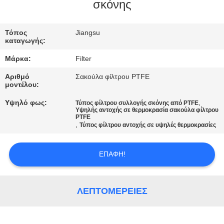
ΠΟΙΟΤΙΚΌΣ
σκόνης
ΈΛΕΓΧΟΣ
Τόπος
Jiangsu
καταγωγής:
ΜΑΣ
Μάρκα:
Filter
ΕΛΆΤΕ
Αριθμό
Σακούλα φίλτρου PTFE
ΣΕ
μοντέλου:
ΕΠΑΦΉ
Υψηλό φως:
,
Τύπος φίλτρου συλλογής σκόνης από PTFE
Υψηλής αντοχής σε θερμοκρασία σακούλα φίλτρου
ΜΕ
PTFE
,
Τύπος φίλτρου αντοχής σε υψηλές θερμοκρασίες
ΕΙΔΉΣΕΙΣ
ΕΠΑΦΉ!
ΖΗΤΉΣΤΕ
ΛΕΠΤΟΜΈΡΕΙΕΣ
ΈΝΑ
ΑΠΌΣΠΑΣΜΑ