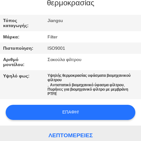
ΠΟΙΟΤΙΚΌΣ
θερμοκρασίας
ΈΛΕΓΧΟΣ
Τόπος
Jiangsu
καταγωγής:
ΜΑΣ
Μάρκα:
Filter
ΕΛΆΤΕ
Πιστοποίηση:
ISO9001
ΣΕ
Αριθμό
Σακούλα φίλτρου
ΕΠΑΦΉ
μοντέλου:
ΜΕ
Υψηλό φως:
Υψηλής θερμοκρασίας υφάσματα βιομηχανικού
φίλτρου
,
,
Αντιστατικό βιομηχανικό ύφασμα φίλτρου
Πυρήνες για βιομηχανικό φίλτρο με μεμβράνη
ΕΙΔΉΣΕΙΣ
PTFE
ΖΗΤΉΣΤΕ
ΕΠΑΦΉ!
ΈΝΑ
ΑΠΌΣΠΑΣΜΑ
ΛΕΠΤΟΜΈΡΕΙΕΣ