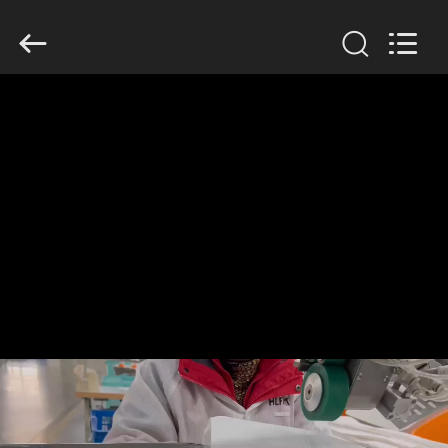
Anhui
Filter
Environmental
Technology
Co.,Ltd..
All
Rights
Reserved.
ΣΠΊΤΙ
ΠΡΟΪΌΝΤΑ
ΣΧΕΤΙΚΆ
ΜΕ
ΕΜΆΣ
ΓΎΡΟΣ
ΕΡΓΟΣΤΑΣΊΩΝ