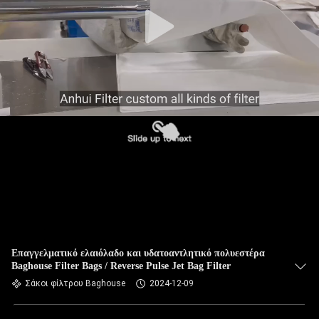
ΠΟΙΟΤΙΚΌΣ
ΈΛΕΓΧΟΣ
ΜΑΣ
ΕΛΆΤΕ
ΣΕ
ΕΠΑΦΉ
ΜΕ
ΕΙΔΉΣΕΙΣ
ΖΗΤΉΣΤΕ
Επαγγελματικό ελαιόλαδο και υδατοαντλητικό πολυεστέρα
Baghouse Filter Bags / Reverse Pulse Jet Bag Filter
ΈΝΑ
Σάκοι φίλτρου Baghouse
2024-12-09
ΑΠΌΣΠΑΣΜΑ