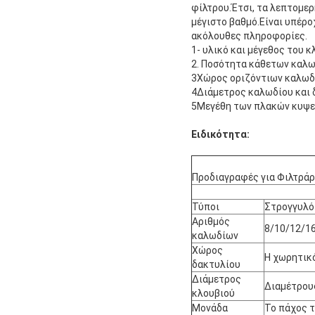
φίλτρου.Έτσι, τα λεπτομερ
μέγιστο βαθμό.Είναι υπέρο
ακόλουθες πληροφορίες.
1- υλικό και μέγεθος του 
2. Ποσότητα κάθετων καλ
3Χώρος οριζόντιων καλω
4Διάμετρος καλωδίου και 
5Μεγέθη των πλακών κυψε
Ειδικότητα:
Προδιαγραφές για Φιλτράρι
Τύποι
Στρογγυλό 
Αριθμός
8/10/12/1
καλωδίων
Χώρος
Η χωρητικό
δακτυλίου
Διάμετρος
Διαμέτρους
κλουβιού
Μονάδα
Το πάχος 