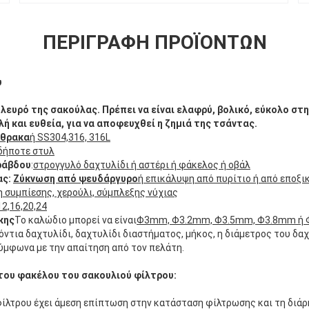
ΠΕΡΙΓΡΑΦΉ ΠΡΟΪΌΝΤΩΝ
υ
πλευρό της σακούλας. Πρέπει να είναι ελαφρύ, βολικό, εύκολο σ
λή και ευθεία, για να αποφευχθεί η ζημιά της τσάντας.
νθρακα
ή SS304,316, 316L
δήποτε στυλ
ράβδου
:
στρογγυλό δαχτυλίδι ή αστέρι ή φάκελος ή οβάλ
ας:
Ζύκνωση από ψευδάργυρο
ή επικάλυψη από πυρίτιο ή από εποξι
 συμπίεσης, χερούλι, σύμπλεξης νύχιας
12,16,20,24
κης
Το καλώδιο μπορεί να είναι
Φ3mm, Φ3.2mm, Φ3.5mm, Φ3.8mm ή
ντια δαχτυλίδι, δαχτυλίδι διαστήματος, μήκος, η διάμετρος του δαχ
σύμφωνα με την απαίτηση από τον πελάτη.
του φακέλου του σακουλιού φίλτρου:
φίλτρου έχει άμεση επίπτωση στην κατάσταση φίλτρωσης και τη διάρ