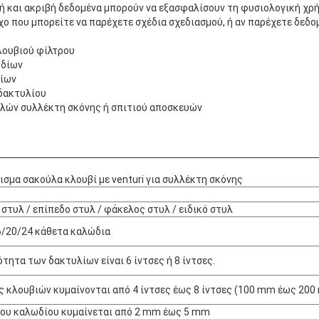
ή και ακριβή δεδομένα μπορούν να εξασφαλίσουν τη φυσιολογική χρ
χο που μπορείτε να παρέχετε σχέδια σχεδιασμού, ή αν παρέχετε δεδ
κλουβιού φίλτρου
ωδίων
δίων
δακτυλίου
λών συλλέκτη σκόνης ή σπιτιού αποσκευών
σμα σακούλα κλουβί με venturi για συλλέκτη σκόνης
στυλ / επίπεδο στυλ / φάκελος στυλ / ειδικό στυλ
6/20/24 κάθετα καλώδια
τητα των δακτυλίων είναι 6 ίντσες ή 8 ίντσες.
 κλουβιών κυμαίνονται από 4 ίντσες έως 8 ίντσες (100 mm έως 20
του καλωδίου κυμαίνεται από 2 mm έως 5 mm