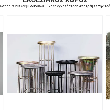
λτράρισμα Κλουβί σακούλα Εύκολη εγκατάσταση Αποτρέψτε την τσά