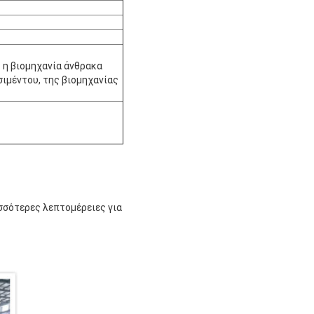
 η βιομηχανία άνθρακα
ιμέντου, της βιομηχανίας
σσότερες λεπτομέρειες για