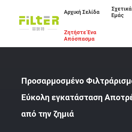
Σχετικά
Αρχική Σελίδα
Εμάς
Ζητήστε Ένα
Αρχική Σελίδα
/
Προϊόντα
/
Κλουβί Τσαντών Φίλτρων
/
Απόσπασμα
Προσαρμοσμένο Φιλτράρισμ
Εύκολη εγκατάσταση Αποτρέ
από την ζημιά