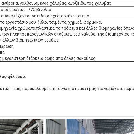
 άνθρακα, γαλβανισμένος χάλυβας, ανοξείδωτος χάλυβας
από επωξικό, PVC βινύλιο
 συσκευάζονται σε ειδικά σχεδιασμένα κουτιά
το εργοστάσιο μου, ξύλο, τσιμέντο, χημικά, φάρμακα,
ομηχανία,χρώματα,πλαστικά,τα τρόφιμα και άλλες βιομηχανίες,όπως
 των ηλεκτροπαραγωγικών σταθμών, του χάλυβα, της βιομηχανίας τσ
ι άλλων βιομηχανικών τομέων.
ιάβρωση
μιά
ς μεγαλύτερη διάρκεια ζωής από άλλες σακούλες
ας φίλτρου:
τική τιμή, παρακαλούμε επικοινωνήστε μαζί μας για να μάθετε περι