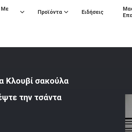
 Με
Μας
Προϊόντα
Ειδήσεις
Επ
Προσαρμοσμένο Φιλτράρισμα Κλουβί Σακούλα Εύκολη Εγκατάσταση Α
α Κλουβί σακούλα
ψτε την τσάντα