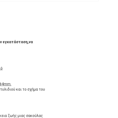
την εγκατάσταση,να
κό
 Φ4mm.
τυλιδιού και το σχήμα του
κεια ζωής μιας σακούλας