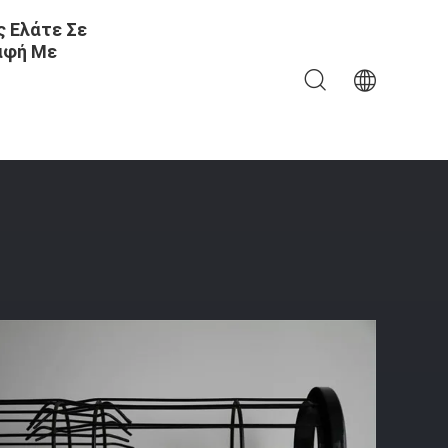
 Ελάτε Σε
αφή Με
ποτρέψτε Την Τσάντα Από Την Ζημιά