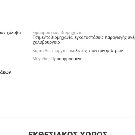
ρων χάλυβα
Εφαρμοστέος βιομηχανία:
Τσιμεντοβιομηχανία, εγκαταστάσεις παραγωγής ενέ
χαλυβουργείο
Κύρια Λειτουργία:
σκελετός τσαντών φίλτρων
Μέγεθος:
Προσαρμοσμένο
σάκων
ΕΚΘΕΣΙΑΚΌΣ ΧΏΡΟΣ