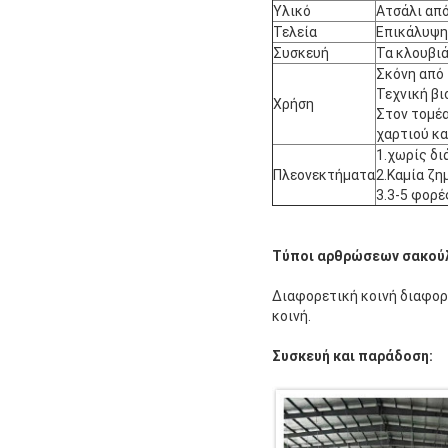
Υλικό
Ατσάλι από
Τελεία
Επικάλυψη 
Συσκευή
Τα κλουβιά
Σκόνη από 
Τεχνική βι
Χρήση
Στον τομέα
χαρτιού κα
1.χωρίς δ
Πλεονεκτήματα
2.Καμία ζη
3.3-5 φορέ
Τύποι αρθρώσεων σακούλ
Διαφορετική κοινή διαφορε
κοινή.
Συσκευή και παράδοση: