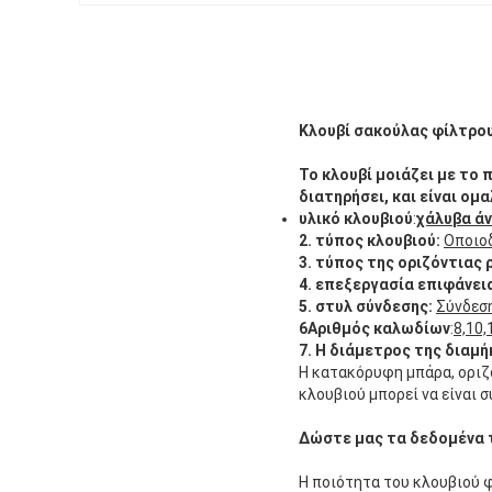
Κλουβί σακούλας φίλτρο
Το κλουβί μοιάζει με το 
διατηρήσει, και είναι ομα
υλικό κλουβιού
:
χάλυβα ά
2.
τύπος κλουβιού:
Οποιο
3.
τύπος της οριζόντιας 
4.
επεξεργασία επιφάνει
5.
στυλ σύνδεσης:
Σύνδεση
6Αριθμός καλωδίων
:
8,10,
7. Η διάμετρος της διαμή
Η κατακόρυφη μπάρα, οριζό
κλουβιού μπορεί να είναι 
Δώστε μας τα δεδομένα 
Η ποιότητα του κλουβιού 