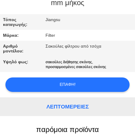
ΠΟΙΟΤΙΚΌΣ
mm μήκος
ΈΛΕΓΧΟΣ
Τόπος
Jiangsu
καταγωγής:
ΜΑΣ
Μάρκα:
Filter
ΕΛΆΤΕ
Αριθμό
Σακούλες φίλτρου από τσόχα
ΣΕ
μοντέλου:
ΕΠΑΦΉ
Υψηλό φως:
,
σακούλες διήθησης σκόνης
προσαρμοσμένες σακούλες σκόνης
ΜΕ
ΕΠΑΦΉ!
ΕΙΔΉΣΕΙΣ
ΛΕΠΤΟΜΈΡΕΙΕΣ
ΖΗΤΉΣΤΕ
ΈΝΑ
ΑΠΌΣΠΑΣΜΑ
παρόμοια προϊόντα