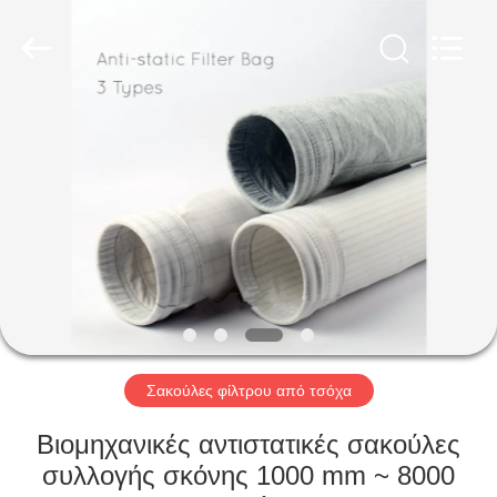
Anhui
Filter
Environmental
Technology
Co.,Ltd..
All
Rights
Reserved.
ΣΠΊΤΙ
ΠΡΟΪΌΝΤΑ
ΣΧΕΤΙΚΆ
ΜΕ
ΕΜΆΣ
ΓΎΡΟΣ
Σακούλες φίλτρου από τσόχα
ΕΡΓΟΣΤΑΣΊΩΝ
Βιομηχανικές αντιστατικές σακούλες
συλλογής σκόνης 1000 mm ~ 8000