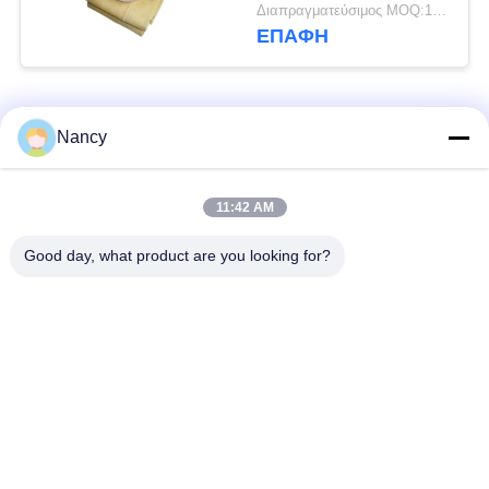
Sleeves με μεμβράνη
Διαπραγματεύσιμος MOQ:100 τεμ
PTFE
ΕΠΑΦΉ
Λαϊκή κατηγορία
Όλα
Nancy
Σακούλες φίλτρου
Τύπος φίλτρου
11:42 AM
συλλογής σκόνης
αραμιδίου
Good day, what product are you looking for?
Τσάντα φίλτρων
σακούλα φίλτρου
πολυεστέρα
υγρού
σακούλα φίλτρου
Σακούλα φίλτρου
από γυαλί ίνα
PTFE
Σάκοι φίλτρου
Σακούλες φίλτρου