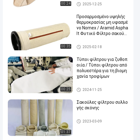
περατότητα αέρα και αντ
Σακούλες φίλτρου συλλογής
00:24
2025-12-25
οχή σε υψηλές θερμοκρα
σκόνης
σίες
Προσαρμοσμένο υψηλής
θερμοκρασίας μη υφασμέ
νο Nomex / Aramid Aspha
lt Φυτικό Φίλτρο σακούλ
ας για εργοστάσιο τσιμέν
του
Τύπος φίλτρου αραμιδίου
00:35
2025-02-18
Τύποι φίλτρου για ζυθοπ
οιία / Τύποι φίλτρου από
πολυεστέρα για τη βιομη
χανία τροφίμων
Σάκοι φίλτρου Baghouse
00:25
2024-11-25
Σακούλες φίλτρου συλλο
γής σκόνης
Σακούλες φίλτρου συλλογής
2023-03-09
σκόνης
01:37