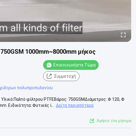
gs 750GSM 1000mm~8000mm μήκος
Επικοινωνήστε Τώρα
Συμμετοχή
φίλτρων πολυπροπυλενίου
 Υλικό:Παλτό φίλτρου PTFEΒάρος: 750GSMΔιάμετρος: Φ 120, Φ
m. Ειδικότητα: Φυτικές ί...
Δείτε περισσότερα
Αφήστε ένα μήνυμα