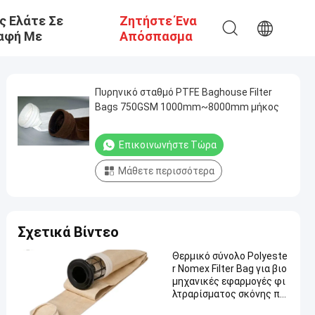
ς Ελάτε Σε
Ζητήστε Ένα
αφή Με
Απόσπασμα
Πυρηνικό σταθμό PTFE Baghouse Filter
Bags 750GSM 1000mm~8000mm μήκος
Επικοινωνήστε Τώρα
Μάθετε περισσότερα
Σχετικά Βίντεο
Θερμικό σύνολο Polyeste
r Nomex Filter Bag για βιο
μηχανικές εφαρμογές φι
λτραρίσματος σκόνης πρ
οσφέροντας ανώτερη δια