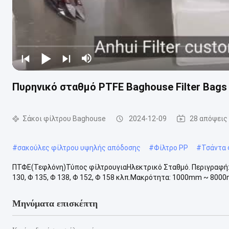
Πυρηνικό σταθμό PTFE Baghouse Filter Ba
Σάκοι φίλτρου Baghouse
2024-12-09
28 απόψεις
#
σακούλες φίλτρου υψηλής απόδοσης
#
Φίλτρο PP
#
Τσάντα 
ΠΤΦΕ(Τεφλόνη)Τύπος φίλτρουγιαΗλεκτρικό Σταθμό. Περιγραφή:
130, Φ 135, Φ 138, Φ 152, Φ 158 κλπ.Μακρότητα: 1000mm ~ 8000m
Μηνύματα επισκέπτη