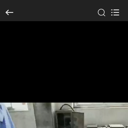
Anhui
Filter
Environmental
Technology
Co.,Ltd..
All
Rights
Reserved.
ΣΠΊΤΙ
ΠΡΟΪΌΝΤΑ
ΣΧΕΤΙΚΆ
ΜΕ
ΕΜΆΣ
ΓΎΡΟΣ
ΕΡΓΟΣΤΑΣΊΩΝ