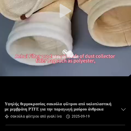
ΠΟΙΟΤΙΚΌΣ
ΈΛΕΓΧΟΣ
ΜΑΣ
ΕΛΆΤΕ
ΣΕ
ΕΠΑΦΉ
ΜΕ
ΕΙΔΉΣΕΙΣ
ΖΗΤΉΣΤΕ
Υψηλής θερμοκρασίας σακούλα φίλτρου από υαλοπλαστική
με μεμβράνη PTFE για την παραγωγή μαύρου άνθρακα
ΈΝΑ
σακούλα φίλτρου από γυαλί ίνα
2025-09-19
ΑΠΌΣΠΑΣΜΑ