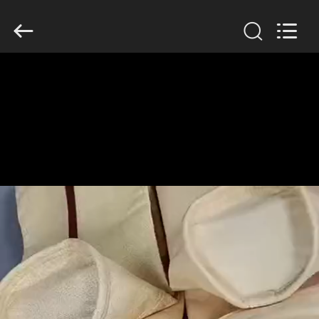
Anhui
Filter
Environmental
Technology
Co.,Ltd..
All
Rights
Reserved.
ΣΠΊΤΙ
ΠΡΟΪΌΝΤΑ
ΣΧΕΤΙΚΆ
ΜΕ
ΕΜΆΣ
ΓΎΡΟΣ
ΕΡΓΟΣΤΑΣΊΩΝ