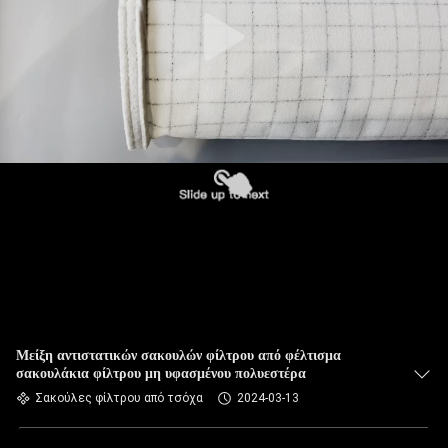
ΠΟΙΟΤΙΚΌΣ
ΈΛΕΓΧΟΣ
ΜΑΣ
ΕΛΆΤΕ
ΣΕ
ΕΠΑΦΉ
ΜΕ
ΕΙΔΉΣΕΙΣ
ΖΗΤΉΣΤΕ
Μείξη αντιστατικών σακουλών φίλτρου από φέλτισμα
σακουλάκια φίλτρου μη υφασμένου πολυεστέρα
ΈΝΑ
Σακούλες φίλτρου από τσόχα
2024-03-13
ΑΠΌΣΠΑΣΜΑ