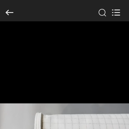
Anhui
Filter
Environmental
Technology
Co.,Ltd..
All
Rights
Reserved.
ΣΠΊΤΙ
ΠΡΟΪΌΝΤΑ
ΣΧΕΤΙΚΆ
ΜΕ
ΕΜΆΣ
ΓΎΡΟΣ
ΕΡΓΟΣΤΑΣΊΩΝ