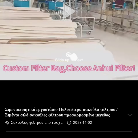
ΠΟΙΟΤΙΚΌΣ
ΈΛΕΓΧΟΣ
ΜΑΣ
ΕΛΆΤΕ
ΣΕ
ΕΠΑΦΉ
ΜΕ
ΕΙΔΉΣΕΙΣ
ΖΗΤΉΣΤΕ
Σιμεντοποιητικό εργοστάσιο Πολυεστέρα σακούλα φίλτρου /
Σιμέντο σιλό σακούλες φίλτρου προσαρμοσμένο μέγεθος
ΈΝΑ
Σακούλες φίλτρου από τσόχα
2023-11-02
ΑΠΌΣΠΑΣΜΑ