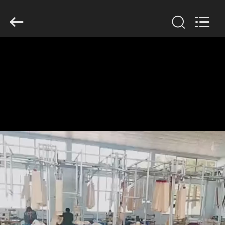
Anhui
Filter
Environmental
Technology
Co.,Ltd..
All
Rights
Reserved.
ΣΠΊΤΙ
ΠΡΟΪΌΝΤΑ
ΣΧΕΤΙΚΆ
ΜΕ
ΕΜΆΣ
ΓΎΡΟΣ
ΕΡΓΟΣΤΑΣΊΩΝ