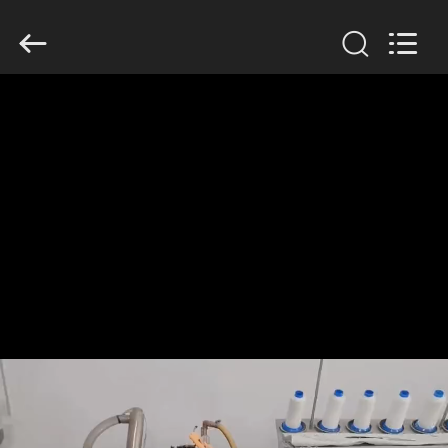
Anhui
Filter
Environmental
Technology
Co.,Ltd..
All
Rights
Reserved.
ΣΠΊΤΙ
ΠΡΟΪΌΝΤΑ
ΣΧΕΤΙΚΆ
ΜΕ
ΕΜΆΣ
ΓΎΡΟΣ
ΕΡΓΟΣΤΑΣΊΩΝ