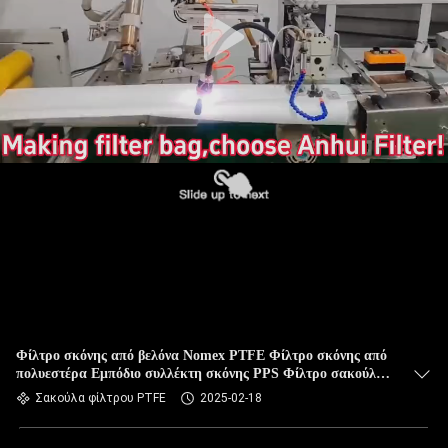
ΠΟΙΟΤΙΚΌΣ
ΈΛΕΓΧΟΣ
ΜΑΣ
ΕΛΆΤΕ
ΣΕ
ΕΠΑΦΉ
ΜΕ
ΕΙΔΉΣΕΙΣ
ΖΗΤΉΣΤΕ
Φίλτρο σκόνης από βελόνα Nomex PTFE Φίλτρο σκόνης από
πολυεστέρα Εμπόδιο συλλέκτη σκόνης PPS Φίλτρο σακούλες
ΈΝΑ
για εργοστάσια τσιμέντου και άσφαλτου 450-550GSM
Σακούλα φίλτρου PTFE
2025-02-18
ΑΠΌΣΠΑΣΜΑ