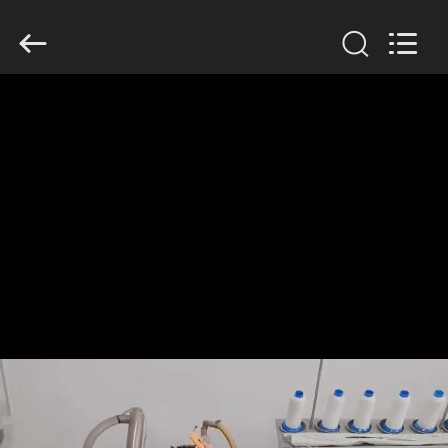
Anhui
Filter
Environmental
Technology
Co.,Ltd..
All
Rights
Reserved.
ΣΠΊΤΙ
ΠΡΟΪΌΝΤΑ
ΣΧΕΤΙΚΆ
ΜΕ
ΕΜΆΣ
ΓΎΡΟΣ
ΕΡΓΟΣΤΑΣΊΩΝ