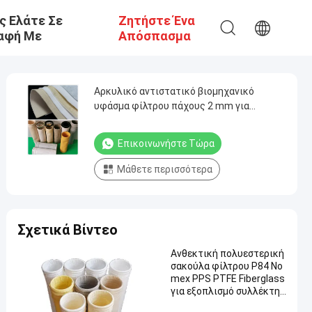
ς Ελάτε Σε
Ζητήστε Ένα
αφή Με
Απόσπασμα
Αρκυλικό αντιστατικό βιομηχανικό
υφάσμα φίλτρου πάχους 2 mm για
εργοστάσιο τσιμέντου
Επικοινωνήστε Τώρα
Μάθετε περισσότερα
Σχετικά Βίντεο
Ανθεκτική πολυεστερική
σακούλα φίλτρου P84 No
mex PPS PTFE Fiberglass
για εξοπλισμό συλλέκτη
σκόνης