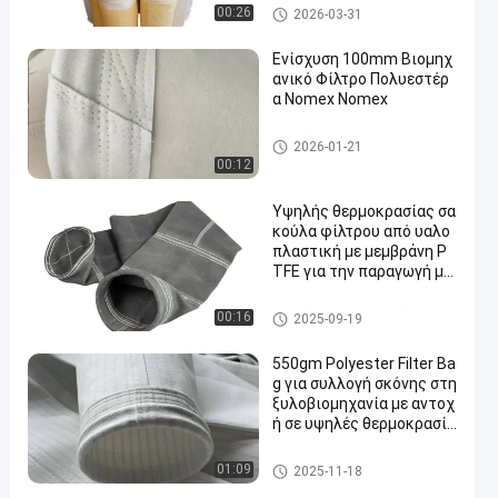
Τσάντα φίλτρων πολυεστέρ
00:26
2026-03-31
α
Ενίσχυση 100mm Βιομηχ
ανικό Φίλτρο Πολυεστέρ
α Nomex Nomex
σακούλες φίλτρου υψηλής θ
2026-01-21
ερμοκρασίας
00:12
Υψηλής θερμοκρασίας σα
κούλα φίλτρου από υαλο
πλαστική με μεμβράνη P
TFE για την παραγωγή μα
ύρου άνθρακα
σακούλα φίλτρου από γυαλί ί
00:16
2025-09-19
να
550gm Polyester Filter Ba
g για συλλογή σκόνης στη
ξυλοβιομηχανία με αντοχ
ή σε υψηλές θερμοκρασίε
ς
Τσάντα φίλτρων πολυεστέρ
01:09
2025-11-18
α