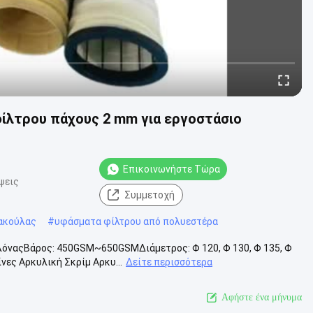
φίλτρου πάχους 2 mm για εργοστάσιο
Επικοινωνήστε Τώρα
ψεις
Συμμετοχή
ακούλας
#
υφάσματα φίλτρου από πολυεστέρα
ελόναςΒάρος: 450GSM~650GSMΔιάμετρος: Φ 120, Φ 130, Φ 135, Φ
ες Αρκυλική Σκρίμ Αρκυ...
Δείτε περισσότερα
Αφήστε ένα μήνυμα