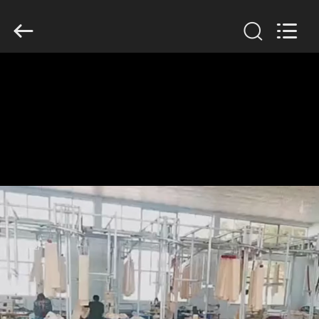
Anhui
Filter
Environmental
Technology
Co.,Ltd..
All
Rights
Reserved.
ΣΠΊΤΙ
ΠΡΟΪΌΝΤΑ
ΣΧΕΤΙΚΆ
ΜΕ
ΕΜΆΣ
ΓΎΡΟΣ
ΕΡΓΟΣΤΑΣΊΩΝ