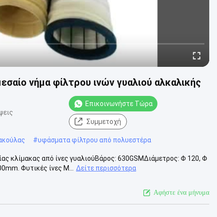
μεσαίο νήμα φίλτρου ινών γυαλιού αλκαλικής
Επικοινωνήστε Τώρα
ψεις
Συμμετοχή
ακούλας
#
υφάσματα φίλτρου από πολυεστέρα
ας κλίμακας από ίνες γυαλιούΒάρος: 630GSMΔιάμετρος: Φ 120, Φ
0mm. Φυτικές ίνες Μ...
Δείτε περισσότερα
Αφήστε ένα μήνυμα