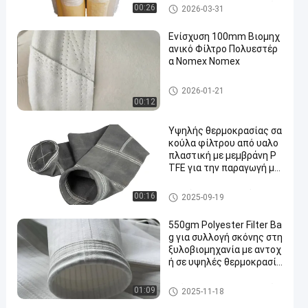
Τσάντα φίλτρων πολυεστέρ
00:26
2026-03-31
α
Ενίσχυση 100mm Βιομηχ
ανικό Φίλτρο Πολυεστέρ
α Nomex Nomex
σακούλες φίλτρου υψηλής θ
2026-01-21
ερμοκρασίας
00:12
Υψηλής θερμοκρασίας σα
κούλα φίλτρου από υαλο
πλαστική με μεμβράνη P
TFE για την παραγωγή μα
ύρου άνθρακα
σακούλα φίλτρου από γυαλί ί
00:16
2025-09-19
να
550gm Polyester Filter Ba
g για συλλογή σκόνης στη
ξυλοβιομηχανία με αντοχ
ή σε υψηλές θερμοκρασίε
ς
Τσάντα φίλτρων πολυεστέρ
01:09
2025-11-18
α