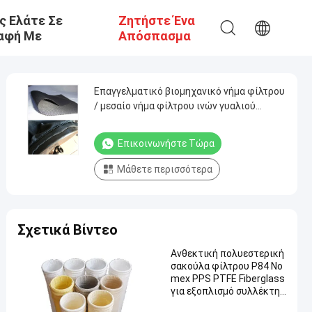
ς Ελάτε Σε
Ζητήστε Ένα
αφή Με
Απόσπασμα
Επαγγελματικό βιομηχανικό νήμα φίλτρου
/ μεσαίο νήμα φίλτρου ινών γυαλιού
αλκαλικής
Επικοινωνήστε Τώρα
Μάθετε περισσότερα
Σχετικά Βίντεο
Ανθεκτική πολυεστερική
σακούλα φίλτρου P84 No
mex PPS PTFE Fiberglass
για εξοπλισμό συλλέκτη
σκόνης