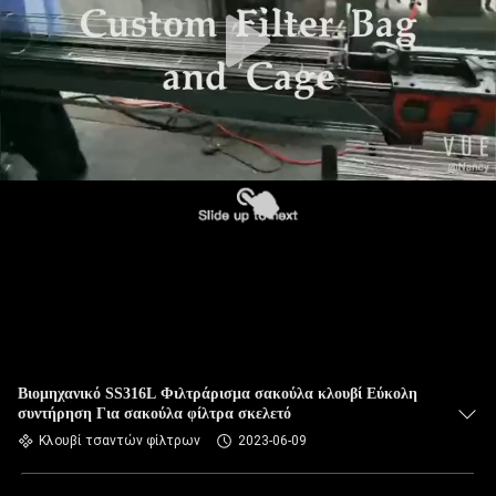
ΠΟΙΟΤΙΚΌΣ
ΈΛΕΓΧΟΣ
ΜΑΣ
ΕΛΆΤΕ
ΣΕ
ΕΠΑΦΉ
ΜΕ
ΕΙΔΉΣΕΙΣ
ΖΗΤΉΣΤΕ
Βιομηχανικό SS316L Φιλτράρισμα σακούλα κλουβί Εύκολη
συντήρηση Για σακούλα φίλτρα σκελετό
ΈΝΑ
Κλουβί τσαντών φίλτρων
2023-06-09
ΑΠΌΣΠΑΣΜΑ