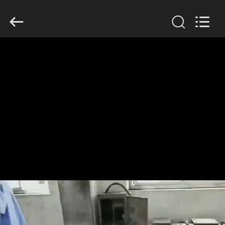
Anhui
Filter
Environmental
Technology
Co.,Ltd..
All
Rights
Reserved.
ΣΠΊΤΙ
ΠΡΟΪΌΝΤΑ
ΣΧΕΤΙΚΆ
ΜΕ
ΕΜΆΣ
ΓΎΡΟΣ
ΕΡΓΟΣΤΑΣΊΩΝ