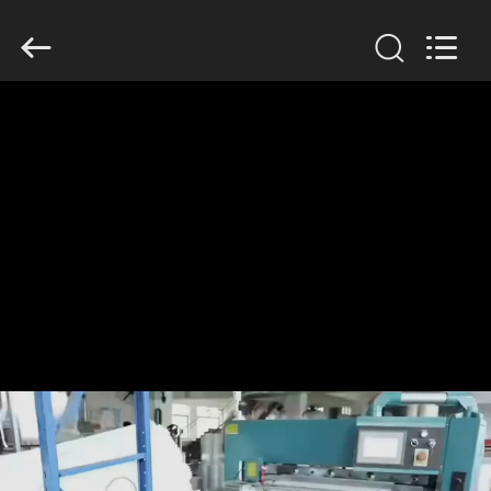
Anhui
Filter
Environmental
Technology
Co.,Ltd..
All
Rights
Reserved.
ΣΠΊΤΙ
ΠΡΟΪΌΝΤΑ
ΣΧΕΤΙΚΆ
ΜΕ
ΕΜΆΣ
ΓΎΡΟΣ
ΕΡΓΟΣΤΑΣΊΩΝ