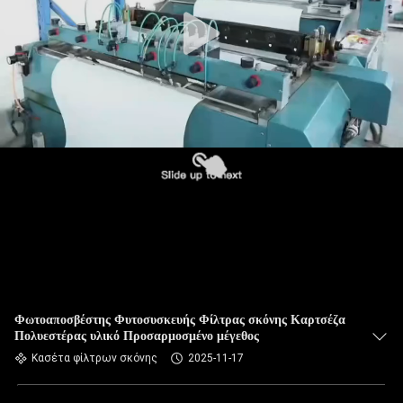
ΠΟΙΟΤΙΚΌΣ
ΈΛΕΓΧΟΣ
ΜΑΣ
ΕΛΆΤΕ
ΣΕ
ΕΠΑΦΉ
ΜΕ
ΕΙΔΉΣΕΙΣ
ΖΗΤΉΣΤΕ
Φωτοαποσβέστης Φυτοσυσκευής Φίλτρας σκόνης Καρτσέζα
Πολυεστέρας υλικό Προσαρμοσμένο μέγεθος
ΈΝΑ
Κασέτα φίλτρων σκόνης
2025-11-17
ΑΠΌΣΠΑΣΜΑ