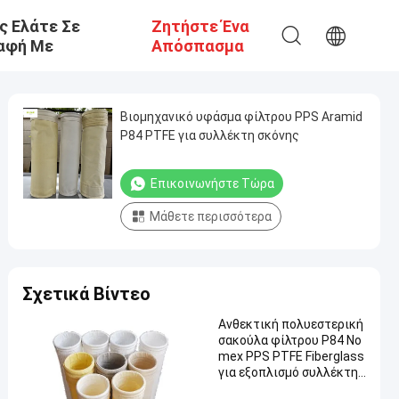
ς Ελάτε Σε
Ζητήστε Ένα
αφή Με
Απόσπασμα
Βιομηχανικό υφάσμα φίλτρου PPS Aramid
P84 PTFE για συλλέκτη σκόνης
Επικοινωνήστε Τώρα
Μάθετε περισσότερα
Σχετικά Βίντεο
Ανθεκτική πολυεστερική
σακούλα φίλτρου P84 No
mex PPS PTFE Fiberglass
για εξοπλισμό συλλέκτη
σκόνης