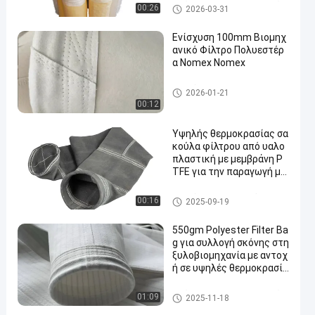
Τσάντα φίλτρων πολυεστέρ
00:26
2026-03-31
α
Ενίσχυση 100mm Βιομηχ
ανικό Φίλτρο Πολυεστέρ
α Nomex Nomex
σακούλες φίλτρου υψηλής θ
2026-01-21
ερμοκρασίας
00:12
Υψηλής θερμοκρασίας σα
κούλα φίλτρου από υαλο
πλαστική με μεμβράνη P
TFE για την παραγωγή μα
ύρου άνθρακα
σακούλα φίλτρου από γυαλί ί
00:16
2025-09-19
να
550gm Polyester Filter Ba
g για συλλογή σκόνης στη
ξυλοβιομηχανία με αντοχ
ή σε υψηλές θερμοκρασίε
ς
Τσάντα φίλτρων πολυεστέρ
01:09
2025-11-18
α