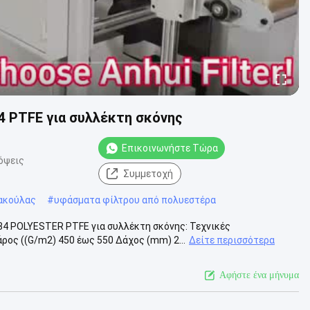
4 PTFE για συλλέκτη σκόνης
Επικοινωνήστε Τώρα
όψεις
Συμμετοχή
ακούλας
#
υφάσματα φίλτρου από πολυεστέρα
4 POLYESTER PTFE για συλλέκτη σκόνης: Τεχνικές
ος ((G/m2) 450 έως 550 Δάχος (mm) 2...
Δείτε περισσότερα
Αφήστε ένα μήνυμα