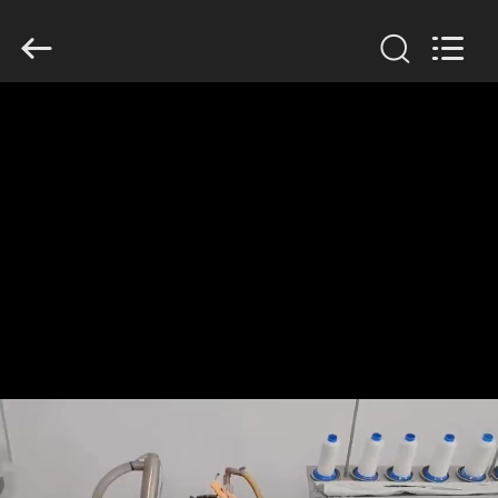
Anhui
Filter
Environmental
Technology
Co.,Ltd..
All
Rights
Reserved.
ΣΠΊΤΙ
ΠΡΟΪΌΝΤΑ
ΣΧΕΤΙΚΆ
ΜΕ
ΕΜΆΣ
ΓΎΡΟΣ
ΕΡΓΟΣΤΑΣΊΩΝ