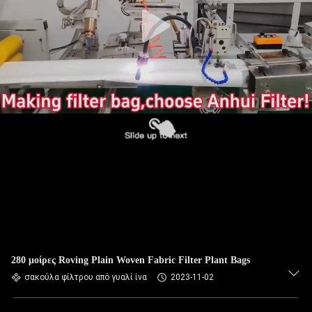
ΠΟΙΟΤΙΚΌΣ
ΈΛΕΓΧΟΣ
ΜΑΣ
ΕΛΆΤΕ
ΣΕ
ΕΠΑΦΉ
ΜΕ
ΕΙΔΉΣΕΙΣ
ΖΗΤΉΣΤΕ
280 μοίρες Roving Plain Woven Fabric Filter Plant Bags
ΈΝΑ
σακούλα φίλτρου από γυαλί ίνα
2023-11-02
ΑΠΌΣΠΑΣΜΑ