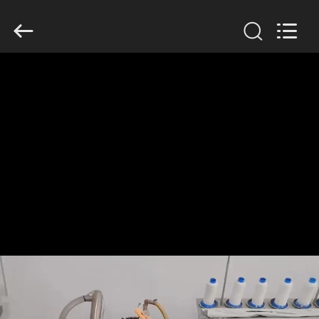
Anhui
Filter
Environmental
Technology
Co.,Ltd..
All
Rights
Reserved.
ΣΠΊΤΙ
ΠΡΟΪΌΝΤΑ
ΣΧΕΤΙΚΆ
ΜΕ
ΕΜΆΣ
ΓΎΡΟΣ
ΕΡΓΟΣΤΑΣΊΩΝ