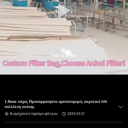
ΠΟΙΟΤΙΚΌΣ
ΈΛΕΓΧΟΣ
ΜΑΣ
ΕΛΆΤΕ
ΣΕ
ΕΠΑΦΉ
ΜΕ
ΕΙΔΉΣΕΙΣ
ΖΗΤΉΣΤΕ
1.8mm πάχος Προσαρμοσμένο ομοπολυμερές ακρυλικό felt
συλλέκτη σκόνης
ΈΝΑ
Βιομηχανικό ύφασμα φίλτρου
2025-03-21
ΑΠΌΣΠΑΣΜΑ