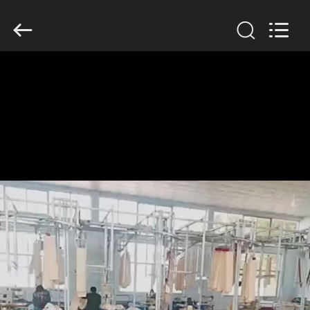
Anhui
Filter
Environmental
Technology
Co.,Ltd..
All
Rights
Reserved.
ΣΠΊΤΙ
ΠΡΟΪΌΝΤΑ
ΣΧΕΤΙΚΆ
ΜΕ
ΕΜΆΣ
ΓΎΡΟΣ
ΕΡΓΟΣΤΑΣΊΩΝ