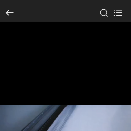
Anhui
Filter
Environmental
Technology
Co.,Ltd..
All
Rights
Reserved.
ΣΠΊΤΙ
ΠΡΟΪΌΝΤΑ
ΣΧΕΤΙΚΆ
ΜΕ
ΕΜΆΣ
ΓΎΡΟΣ
ΕΡΓΟΣΤΑΣΊΩΝ