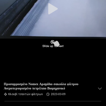
ΠΟΙΟΤΙΚΌΣ
ΈΛΕΓΧΟΣ
ΜΑΣ
ΕΛΆΤΕ
ΣΕ
ΕΠΑΦΉ
ΜΕ
ΕΙΔΉΣΕΙΣ
ΖΗΤΉΣΤΕ
Προσαρμοσμένο Nomex Αραμίδιο σακούλα φίλτρου
Ανεμοπεριορισμένο πετρέλαιο Βιομηχανικό
ΈΝΑ
Κλουβί τσαντών φίλτρων
2023-03-09
ΑΠΌΣΠΑΣΜΑ