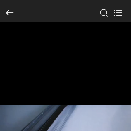
Anhui
Filter
Environmental
Technology
Co.,Ltd..
All
Rights
Reserved.
ΣΠΊΤΙ
ΠΡΟΪΌΝΤΑ
ΣΧΕΤΙΚΆ
ΜΕ
ΕΜΆΣ
ΓΎΡΟΣ
ΕΡΓΟΣΤΑΣΊΩΝ