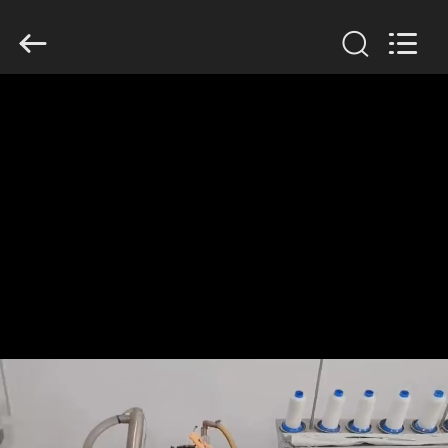
Anhui
Filter
Environmental
Technology
Co.,Ltd..
All
Rights
Reserved.
ΣΠΊΤΙ
ΠΡΟΪΌΝΤΑ
ΣΧΕΤΙΚΆ
ΜΕ
ΕΜΆΣ
ΓΎΡΟΣ
ΕΡΓΟΣΤΑΣΊΩΝ