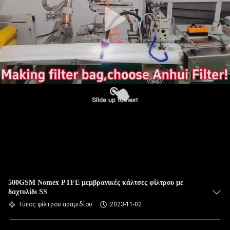
ΠΟΙΟΤΙΚΌΣ
ΈΛΕΓΧΟΣ
ΜΑΣ
ΕΛΆΤΕ
ΣΕ
ΕΠΑΦΉ
ΜΕ
ΕΙΔΉΣΕΙΣ
ΖΗΤΉΣΤΕ
500GSM Nomex PTFE μεμβρανικές κάλτσες φίλτρου με
δαχτυλίδι SS
ΈΝΑ
Τύπος φίλτρου αραμιδίου
2023-11-02
ΑΠΌΣΠΑΣΜΑ