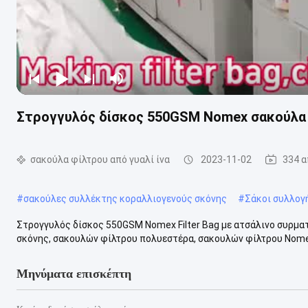
Στρογγυλός δίσκος 550GSM Nomex σακούλα 
σακούλα φίλτρου από γυαλί ίνα
2023-11-02
334 
#
σακούλες συλλέκτης κοραλλιογενούς σκόνης
#
Σάκοι συλλογ
Στρογγυλός δίσκος 550GSM Nomex Filter Bag με ατσάλινο συρμ
σκόνης, σακουλών φίλτρου πολυεστέρα, σακουλών φίλτρου Nomex
Μηνύματα επισκέπτη