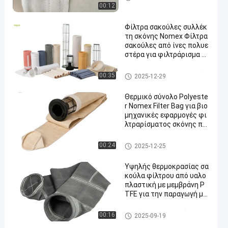
ερμοκρασίας
00:12
Φίλτρα σακούλες συλλέκ
τη σκόνης Nomex Φίλτρα
σακούλες από ίνες πολυε
στέρα για φιλτράρισμα σ
κόνης ασφαλτικού εργοσ
τασίου με υψηλή αντοχή
Τσάντα φίλτρων πολυεστέρ
00:35
2025-12-29
σε εφελκυσμό και αντοχή
α
στη θερμότητα
Θερμικό σύνολο Polyeste
r Nomex Filter Bag για βιο
μηχανικές εφαρμογές φι
λτραρίσματος σκόνης πρ
οσφέροντας ανώτερη δια
περατότητα αέρα και αντ
Σακούλες φίλτρου συλλογής
00:24
2025-12-25
οχή σε υψηλές θερμοκρα
σκόνης
σίες
Υψηλής θερμοκρασίας σα
κούλα φίλτρου από υαλο
πλαστική με μεμβράνη P
TFE για την παραγωγή μα
ύρου άνθρακα
σακούλα φίλτρου από γυαλί ί
00:16
2025-09-19
να