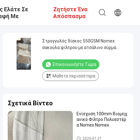
ς Ελάτε Σε
Ζητήστε Ένα
αφή Με
Απόσπασμα
Στρογγυλός δίσκος 550GSM Nomex
σακούλα φίλτρου με ατσάλινο σύρμα
πλέγμα
Επικοινωνήστε Τώρα
Μάθετε περισσότερα
Σχετικά Βίντεο
Ενίσχυση 100mm Βιομηχ
ανικό Φίλτρο Πολυεστέρ
α Nomex Nomex
σακούλες φίλτρου υψηλής θ
2026-01-21