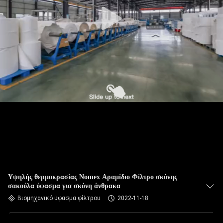
ΠΟΙΟΤΙΚΌΣ
ΈΛΕΓΧΟΣ
ΜΑΣ
ΕΛΆΤΕ
ΣΕ
ΕΠΑΦΉ
ΜΕ
ΕΙΔΉΣΕΙΣ
ΖΗΤΉΣΤΕ
Υψηλής θερμοκρασίας Nomex Αραμίδιο Φίλτρο σκόνης
σακούλα ύφασμα για σκόνη άνθρακα
ΈΝΑ
Βιομηχανικό ύφασμα φίλτρου
2022-11-18
ΑΠΌΣΠΑΣΜΑ