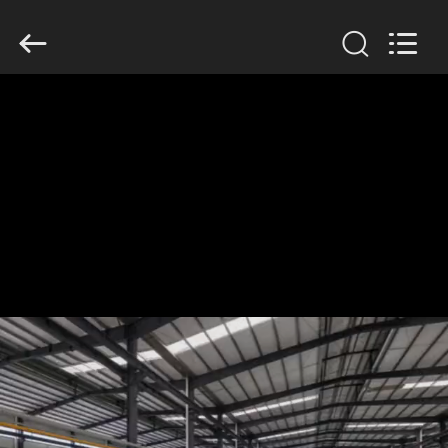
Anhui
Filter
Environmental
Technology
Co.,Ltd..
All
Rights
Reserved.
ΣΠΊΤΙ
ΠΡΟΪΌΝΤΑ
ΣΧΕΤΙΚΆ
ΜΕ
ΕΜΆΣ
ΓΎΡΟΣ
ΕΡΓΟΣΤΑΣΊΩΝ