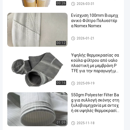
Τσάντα φίλτρων πολυεστέρ
00:26
2026-03-31
α
Ενίσχυση 100mm Βιομηχ
ανικό Φίλτρο Πολυεστέρ
α Nomex Nomex
σακούλες φίλτρου υψηλής θ
2026-01-21
ερμοκρασίας
00:12
Υψηλής θερμοκρασίας σα
κούλα φίλτρου από υαλο
πλαστική με μεμβράνη P
TFE για την παραγωγή μα
ύρου άνθρακα
σακούλα φίλτρου από γυαλί ί
00:16
2025-09-19
να
550gm Polyester Filter Ba
g για συλλογή σκόνης στη
ξυλοβιομηχανία με αντοχ
ή σε υψηλές θερμοκρασίε
ς
Τσάντα φίλτρων πολυεστέρ
01:09
2025-11-18
α