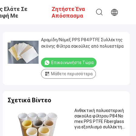
ς Ελάτε Σε
Ζητήστε Ένα
αφή Με
Απόσπασμα
Αραμίδη/Νόμεξ PPS P84 PTFE Συλλέκτης
σκόνης Φίλτρα σακούλες από πολυεστέρα
Επικοινωνήστε Τώρα
Μάθετε περισσότερα
Σχετικά Βίντεο
Ανθεκτική πολυεστερική
σακούλα φίλτρου P84 No
mex PPS PTFE Fiberglass
για εξοπλισμό συλλέκτη
σκόνης