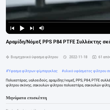
Αραμίδη/Νόμεξ PPS P84 PTFE Συλλέκτης σκ
Βιομηχανικό ύφασμα φίλτρου
2022-11-18
61 από
#
Ύφασμα φίλτρων φίμπεργκλας
#
υλικό υφάσματος φίλτρου σ
Πολυεστέρας, υαλοειδούς, αραμίδης/νομεξ, PPS, P84, PTFE συλ
φίλτρου σκόνης, σακουλών φίλτρου πολυεστέρα, σακουλών φίλτρ
Μηνύματα επισκέπτη