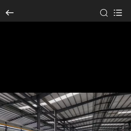
Anhui
Filter
Environmental
Technology
Co.,Ltd..
All
Rights
Reserved.
ΣΠΊΤΙ
ΠΡΟΪΌΝΤΑ
ΣΧΕΤΙΚΆ
ΜΕ
ΕΜΆΣ
ΓΎΡΟΣ
ΕΡΓΟΣΤΑΣΊΩΝ