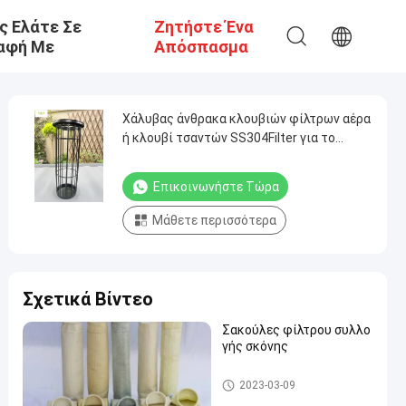
ς Ελάτε Σε
Ζητήστε Ένα
αφή Με
Απόσπασμα
Χάλυβας άνθρακα κλουβιών φίλτρων αέρα
ή κλουβί τσαντών SS304Filter για το
συλλέκτη σκόνης
Επικοινωνήστε Τώρα
Μάθετε περισσότερα
Σχετικά Βίντεο
Σακούλες φίλτρου συλλο
γής σκόνης
Σακούλες φίλτρου συλλογής
2023-03-09
σκόνης