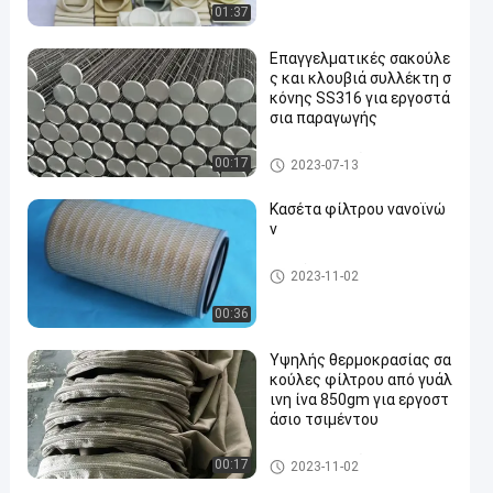
01:37
Επαγγελματικές σακούλε
ς και κλουβιά συλλέκτη σ
κόνης SS316 για εργοστά
σια παραγωγής
Κλουβί τσαντών φίλτρων
00:17
2023-07-13
Κασέτα φίλτρου νανοϊνώ
ν
Σακούλες φίλτρου συλλογής
2023-11-02
σκόνης
00:36
Υψηλής θερμοκρασίας σα
κούλες φίλτρου από γυάλ
ινη ίνα 850gm για εργοστ
άσιο τσιμέντου
Κλουβί τσαντών φίλτρων
00:17
2023-11-02