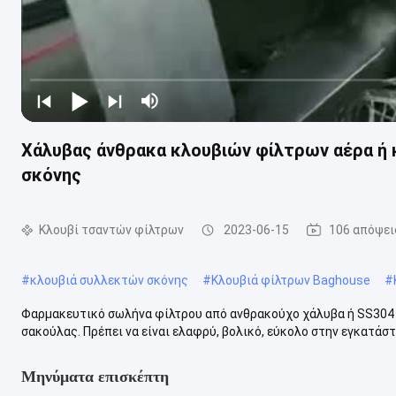
Χάλυβας άνθρακα κλουβιών φίλτρων αέρα ή κ
σκόνης
Κλουβί τσαντών φίλτρων
2023-06-15
106 απόψει
#
κλουβιά συλλεκτών σκόνης
#
Κλουβιά φίλτρων Baghouse
#
Φαρμακευτικό σωλήνα φίλτρου από ανθρακούχο χάλυβα ή SS304 γ
σακούλας. Πρέπει να είναι ελαφρύ, βολικό, εύκολο στην εγκατάστασ
Μηνύματα επισκέπτη