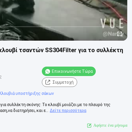
λουβί τσαντών SS304Filter για το συλλέκτη
Επικοινωνήστε Τώρα
ς
Συμμετοχή
Κλουβιά υποστήριξης σάκων
ια συλλέκτη σκόνης: Το κλουβί μοιάζει με το πλευρό της
η,να διατηρήσει, και ε...
Δείτε περισσότερα
Αφήστε ένα μήνυμα