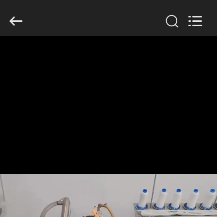
Anhui
Filter
Environmental
Technology
Co.,Ltd..
All
Rights
Reserved.
ΣΠΊΤΙ
ΠΡΟΪΌΝΤΑ
ΣΧΕΤΙΚΆ
ΜΕ
ΕΜΆΣ
ΓΎΡΟΣ
ΕΡΓΟΣΤΑΣΊΩΝ