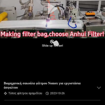
ΠΟΙΟΤΙΚΌΣ
ΈΛΕΓΧΟΣ
ΜΑΣ
ΕΛΆΤΕ
ΣΕ
ΕΠΑΦΉ
ΜΕ
ΕΙΔΉΣΕΙΣ
ΖΗΤΉΣΤΕ
Βιομηχανική σακούλα φίλτρου Nomex για εργοστάσια
άσφαλτου
ΈΝΑ
Τύπος φίλτρου αραμιδίου
2023-10-26
ΑΠΌΣΠΑΣΜΑ