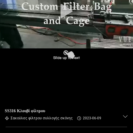
ΠΟΙΟΤΙΚΌΣ
ΈΛΕΓΧΟΣ
ΜΑΣ
ΕΛΆΤΕ
ΣΕ
ΕΠΑΦΉ
ΜΕ
ΕΙΔΉΣΕΙΣ
ΖΗΤΉΣΤΕ
SS316 Κλουβί φίλτρου
ΈΝΑ
Σακούλες φίλτρου συλλογής σκόνης
2023-06-09
ΑΠΌΣΠΑΣΜΑ