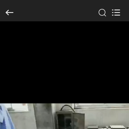
Anhui
Filter
Environmental
Technology
Co.,Ltd..
All
Rights
Reserved.
ΣΠΊΤΙ
ΠΡΟΪΌΝΤΑ
ΣΧΕΤΙΚΆ
ΜΕ
ΕΜΆΣ
ΓΎΡΟΣ
ΕΡΓΟΣΤΑΣΊΩΝ