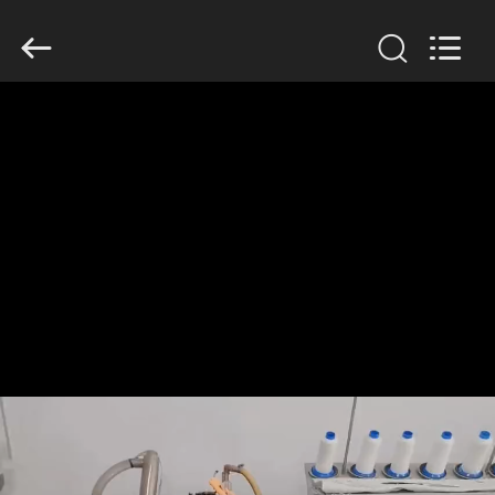
Anhui
Filter
Environmental
Technology
Co.,Ltd..
All
Rights
Reserved.
ΣΠΊΤΙ
ΠΡΟΪΌΝΤΑ
ΣΧΕΤΙΚΆ
ΜΕ
ΕΜΆΣ
ΓΎΡΟΣ
ΕΡΓΟΣΤΑΣΊΩΝ