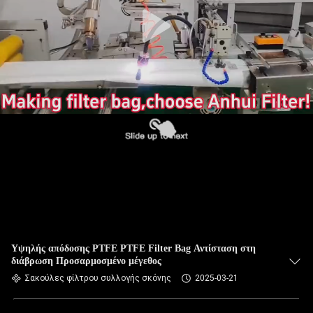
ΠΟΙΟΤΙΚΌΣ
ΈΛΕΓΧΟΣ
ΜΑΣ
ΕΛΆΤΕ
ΣΕ
ΕΠΑΦΉ
ΜΕ
ΕΙΔΉΣΕΙΣ
ΖΗΤΉΣΤΕ
Υψηλής απόδοσης PTFE PTFE Filter Bag Αντίσταση στη
διάβρωση Προσαρμοσμένο μέγεθος
ΈΝΑ
Σακούλες φίλτρου συλλογής σκόνης
2025-03-21
ΑΠΌΣΠΑΣΜΑ