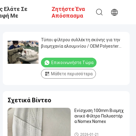
ς Ελάτε Σε
Ζητήστε Ένα
αφή Με
Απόσπασμα
Τύποι φίλτρου συλλέκτη σκόνης για την
βιομηχανία αλουμινίου / OEM Polyester
Filter Bag
Επικοινωνήστε Τώρα
Μάθετε περισσότερα
Σχετικά Βίντεο
Ενίσχυση 100mm Βιομηχ
ανικό Φίλτρο Πολυεστέρ
α Nomex Nomex
σακούλες φίλτρου υψηλής θ
2026-01-21