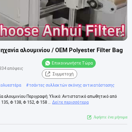
χανία αλουμινίου / OEM Polyester Filter Bag
Επικοινωνήστε Τώρα
334 απόψεις
Συμμετοχή
πολυεστέρα
#
τσάντες συλλεκτών σκόνης αντικατάστασης
α αλουμινίου Περιγραφή: Υλικό: Αντιστατικό απωθητικό από
5, Φ 138, Φ 152, Φ 158 ...
Δείτε περισσότερα
Αφήστε ένα μήνυμα