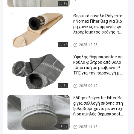
ερμοκρασίας
00:12
Θερμικό σύνολο Polyeste
r Nomex Filter Bag για βιο
μηχανικές εφαρμογές φι
λτραρίσματος σκόνης πρ
οσφέροντας ανώτερη δια
περατότητα αέρα και αντ
Σακούλες φίλτρου συλλογής
00:24
2025-12-25
οχή σε υψηλές θερμοκρα
σκόνης
σίες
Υψηλής θερμοκρασίας σα
κούλα φίλτρου από υαλο
πλαστική με μεμβράνη P
TFE για την παραγωγή μα
ύρου άνθρακα
σακούλα φίλτρου από γυαλί ί
00:16
2025-09-19
να
550gm Polyester Filter Ba
g για συλλογή σκόνης στη
ξυλοβιομηχανία με αντοχ
ή σε υψηλές θερμοκρασίε
ς
Τσάντα φίλτρων πολυεστέρ
01:09
2025-11-18
α