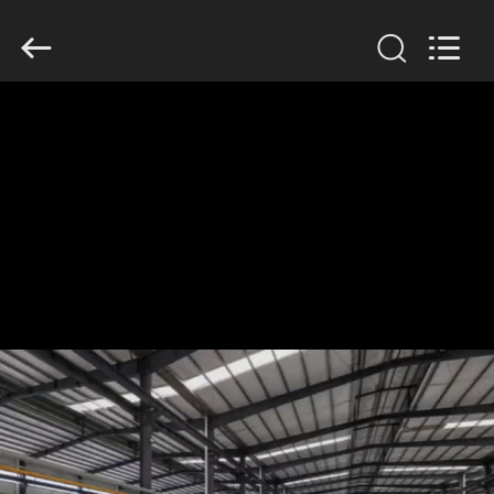
Anhui
Filter
Environmental
Technology
Co.,Ltd..
All
Rights
Reserved.
ΣΠΊΤΙ
ΠΡΟΪΌΝΤΑ
ΣΧΕΤΙΚΆ
ΜΕ
ΕΜΆΣ
ΓΎΡΟΣ
ΕΡΓΟΣΤΑΣΊΩΝ