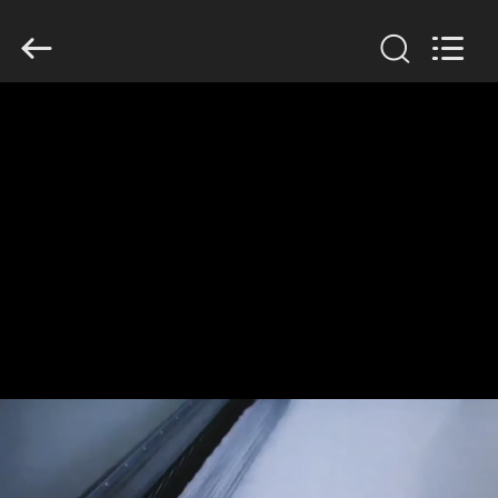
Anhui
Filter
Environmental
Technology
Co.,Ltd..
All
Rights
Reserved.
ΣΠΊΤΙ
ΠΡΟΪΌΝΤΑ
ΣΧΕΤΙΚΆ
ΜΕ
ΕΜΆΣ
ΓΎΡΟΣ
ΕΡΓΟΣΤΑΣΊΩΝ