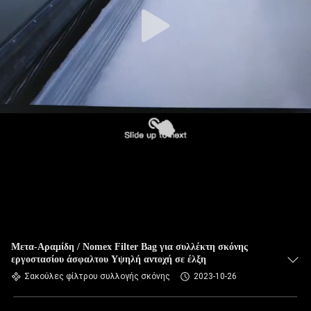
ΠΟΙΟΤΙΚΌΣ
ΈΛΕΓΧΟΣ
ΜΑΣ
ΕΛΆΤΕ
ΣΕ
ΕΠΑΦΉ
ΜΕ
ΕΙΔΉΣΕΙΣ
ΖΗΤΉΣΤΕ
Μετα-Αραμίδη / Nomex Filter Bag για συλλέκτη σκόνης
εργοστασίου άσφαλτου Υψηλή αντοχή σε έλξη
ΈΝΑ
Σακούλες φίλτρου συλλογής σκόνης
2023-10-26
ΑΠΌΣΠΑΣΜΑ