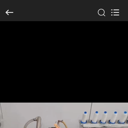
Anhui
Filter
Environmental
Technology
Co.,Ltd..
All
Rights
Reserved.
ΣΠΊΤΙ
ΠΡΟΪΌΝΤΑ
ΣΧΕΤΙΚΆ
ΜΕ
ΕΜΆΣ
ΓΎΡΟΣ
ΕΡΓΟΣΤΑΣΊΩΝ