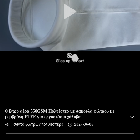
ΠΟΙΟΤΙΚΌΣ
ΈΛΕΓΧΟΣ
ΜΑΣ
ΕΛΆΤΕ
ΣΕ
ΕΠΑΦΉ
ΜΕ
ΕΙΔΉΣΕΙΣ
ΖΗΤΉΣΤΕ
Φίλτρο αέρα 550GSM Πολυέστερ με σακούλα φίλτρου με
μεμβράνη PTFE για εργοστάσιο χάλυβα
ΈΝΑ
Τσάντα φίλτρων πολυεστέρα
2024-06-06
ΑΠΌΣΠΑΣΜΑ