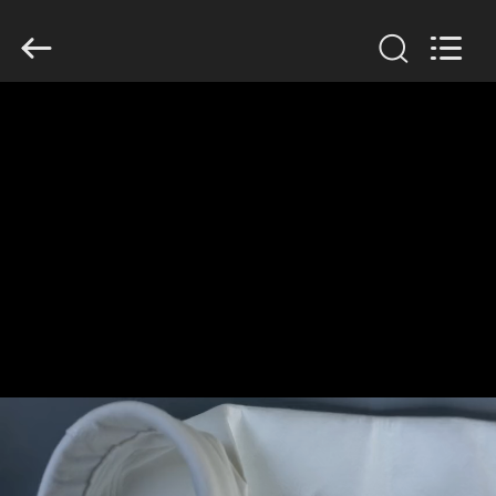
Anhui
Filter
Environmental
Technology
Co.,Ltd..
All
Rights
Reserved.
ΣΠΊΤΙ
ΠΡΟΪΌΝΤΑ
ΣΧΕΤΙΚΆ
ΜΕ
ΕΜΆΣ
ΓΎΡΟΣ
ΕΡΓΟΣΤΑΣΊΩΝ